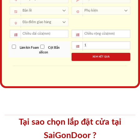
Làm kín Foam
Cột Bắn
silicon
XEM KẾT QUẢ
Tại sao chọn lắp đặt cửa tại
SaiGonDoor ?