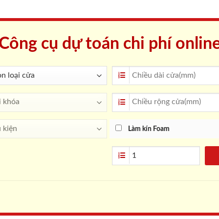
Công cụ dự toán chi phí onlin
Làm kín Foam