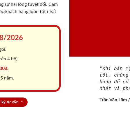
 sự hài lòng tuyệt đối. Cam
sóc khách hàng luôn tốt nhất
8/2026
gói.
ên 4 bộ).
00đ.
"Khi bán m
tốt, chúng
 5 năm.
hàng để cố
nhất và ph
Trần Văn Lãm
 ký tư vấn