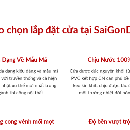
ao chọn lắp đặt cửa tại SaiGon
 Dạng Về Mẫu Mã
Chịu Nước 100
 đa dạng kiểu dáng và mẫu mã
Cửa được đúc nguyên khối từ
 với truyền thống và cả hiện
PVC kết hợp CN cán phủ bề
p nhật xu thế mới nhất trong
keo kín khít, chịu được tác
ành thi công nội thất.
môi trường nhiệt đới nó
g cong vênh mối mọt
Độ bền vượt trộ