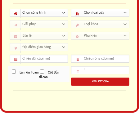
Làm kín Foam
Cột Bắn
silicon
XEM KẾT QUẢ