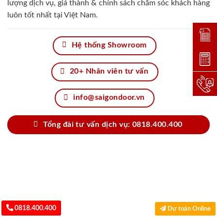
lượng dịch vụ, giá thành & chính sách chăm sóc khách hàng
luôn tốt nhất tại Việt Nam.
Đặt lị
Hệ thống Showroom
Dự toá
20+ Nhân viên tư vấn
Hotlin
info@saigondoor.vn
Tổng đài tư vấn dịch vụ: 0818.400.400
0818.400.400
Dự toán Online