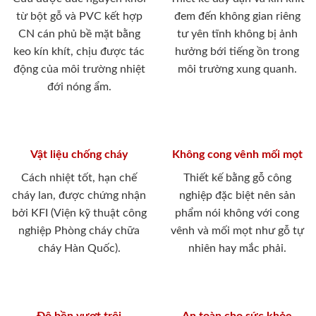
từ bột gỗ và PVC kết hợp
đem đến không gian riêng
CN cán phủ bề mặt bằng
tư yên tĩnh không bị ảnh
keo kín khít, chịu được tác
hưởng bới tiếng ồn trong
động của môi trường nhiệt
môi trường xung quanh.
đới nóng ẩm.
Vật liệu chống cháy
Không cong vênh mối mọt
Cách nhiệt tốt, hạn chế
Thiết kế bằng gỗ công
cháy lan, được chứng nhận
nghiệp đặc biệt nên sản
bởi KFI (Viện kỹ thuật công
phẩm nói không với cong
nghiệp Phòng cháy chữa
vênh và mối mọt như gỗ tự
cháy Hàn Quốc).
nhiên hay mắc phải.
Độ bền vượt trội
An toàn cho sức khỏe