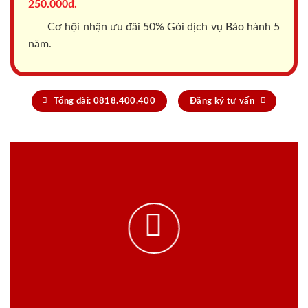
250.000đ.
Cơ hội nhận ưu đãi 50% Gói dịch vụ Bảo hành 5
năm.
Tổng đài: 0818.400.400
Đăng ký tư vấn