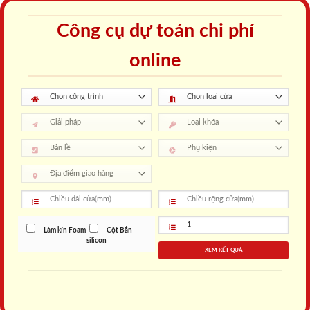
Công cụ dự toán chi phí
online
Làm kín Foam
Cột Bắn
silicon
XEM KẾT QUẢ