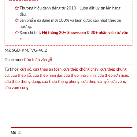
Thương hiệu danh tiếng từ 2010 - Luôn đặt uy tín lên hàng
đầu.
Sản phẩm đa dạng mới 100% và luôn được cập nhật theo xu
hướng.
Xem chi tiết:
Hệ thống 20+ Showroom
&
30+ nhân viên tư vấn
>
Mã:
SGD-KM.TVG-4C.2
Danh mục:
Cửa thép vân gỗ
Từ khóa:
cửa sổ
,
cửa thép an toàn
,
cửa thép chống cháy
,
cửa thép chung
cư
,
cửa thép gỗ
,
cửa thép hiện đại
,
cửa thép nhà chính
,
cửa thép sơn màu
,
cửa thép thông dụng
,
cửa thép thông phòng
,
cửa thép vân gỗ
,
cửa vòm
,
cửa vòm cong
Mô tả