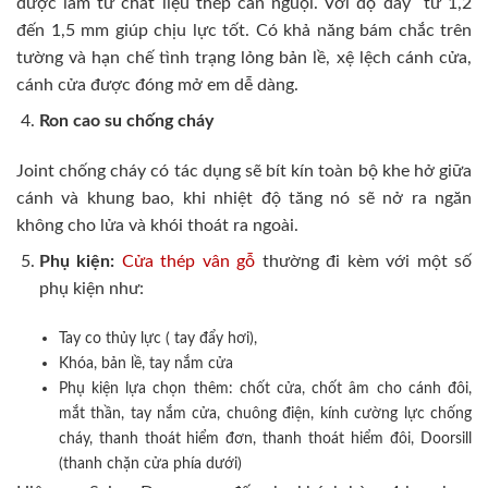
được làm từ chất liệu thép cán nguội. Với độ dày từ 1,2
đến 1,5 mm giúp chịu lực tốt. Có khả năng bám chắc trên
tường và hạn chế tình trạng lỏng bản lề, xệ lệch cánh cửa,
cánh cửa được đóng mở em dễ dàng.
Ron cao su chống cháy
Joint chống cháy có tác dụng sẽ bít kín toàn bộ khe hở giữa
cánh và khung bao, khi nhiệt độ tăng nó sẽ nở ra ngăn
không cho lửa và khói thoát ra ngoài.
Phụ kiện:
Cửa thép vân gỗ
thường đi kèm với một số
phụ kiện như:
Tay co thủy lực ( tay đẩy hơi),
Khóa, bản lề, tay nắm cửa
Phụ kiện lựa chọn thêm: chốt cửa, chốt âm cho cánh đôi,
mắt thần, tay nắm cửa, chuông điện, kính cường lực chống
cháy, thanh thoát hiểm đơn, thanh thoát hiểm đôi, Doorsill
(thanh chặn cửa phía dưới)