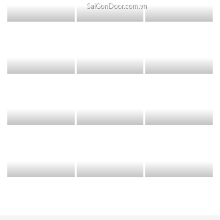
SaiGonDoor.com.vn