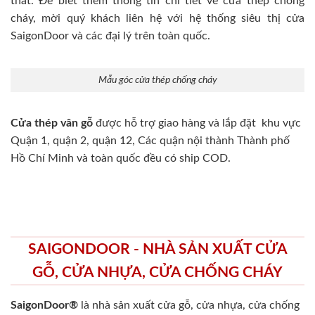
thất. Để biết thêm thông tin chi tiết về cửa thép chống
cháy, mời quý khách liên hệ với hệ thống siêu thị cửa
SaigonDoor và các đại lý trên toàn quốc.
Mẫu góc cửa thép chống cháy
Cửa thép vân gỗ
được hỗ trợ giao hàng và lắp đặt khu vực
Quận 1, quận 2, quận 12, Các quận nội thành Thành phố
Hồ Chí Minh và toàn quốc đều có ship COD.
SAIGONDOOR - NHÀ SẢN XUẤT CỬA
GỖ, CỬA NHỰA, CỬA CHỐNG CHÁY
SaigonDoor®
là nhà sản xuất cửa gỗ, cửa nhựa, cửa chống