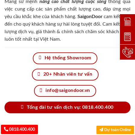
Mang sứ mệnh
nâng cao chất lượng cuộc sống
thông qua
việc cung cấp các sản phẩm chất lượng cao, đáp ứng mọi
yêu cầu khắc khe của khách hàng.
SaigonDoor
cam kết đem
Đặt lị
đến cho quý khách hàng sự hài lòng tuyệt đối. Cam kết chất
lượng dịch vụ, giá thành & chính sách chăm sóc khách hàng
Dự toá
luôn tốt nhất tại Việt Nam.
Hotlin
Hệ thống Showroom
20+ Nhân viên tư vấn
info@saigondoor.vn
Tổng đài tư vấn dịch vụ: 0818.400.400
0818.400.400
Dự toán Online