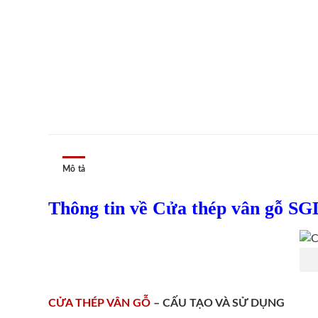
Mô tả
Thông tin về Cửa thép vân gỗ SG
CỬA THÉP VÂN GỖ
– CẤU TẠO VÀ SỬ DỤNG