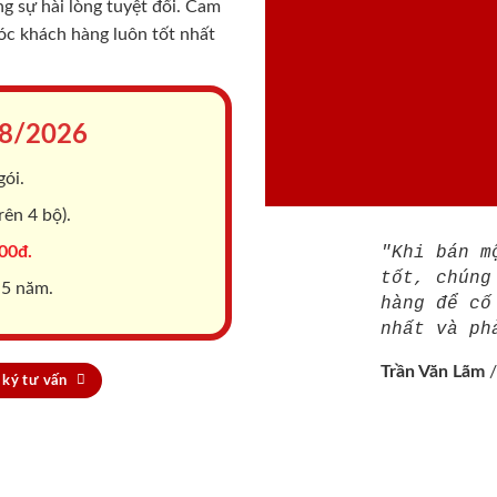
 sự hài lòng tuyệt đối. Cam
sóc khách hàng luôn tốt nhất
8/2026
gói.
ên 4 bộ).
00đ.
"Khi bán m
tốt, chúng
 5 năm.
hàng để cố
nhất và ph
Trần Văn Lãm
ký tư vấn