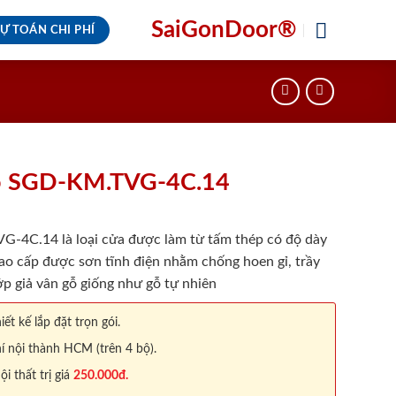
SaiGonDoor®
Ự TOÁN CHI PHÍ
ỗ SGD-KM.TVG-4C.14
4C.14 là loại cửa được làm từ tấm thép có độ dày
ao cấp được sơn tĩnh điện nhằm chống hoen gỉ, trầy
p giả vân gỗ giống như gỗ tự nhiên
iết kế lắp đặt trọn gói.
í nội thành HCM (trên 4 bộ).
 thất trị giá
250.000đ.