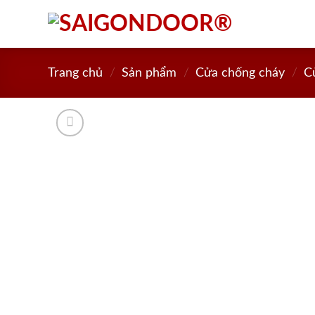
Skip
to
content
Trang chủ
/
Sản phẩm
/
Cửa chống cháy
/
C