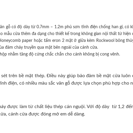
ân gỗ có độ dày từ 0.7mm – 1.2m phủ sơn tĩnh điện chống han gỉ, có k
mẫu cửa thêm đa dạng cho thiết kế trong không gian nội thất từ hiện đ
iệu Honeycomb paper hoặc tấm eron 2 mặt ở giữa kèm Rockwool bông thủy
của đám cháy truyền qua mặt bên ngoài của cánh cửa.
hộp nhằm tăng độ cứng chắc chắn cho cánh không bị cong vênh.
sét trên bề mặt thép. Điều này giúp bảo đảm bề mặt cửa luôn ở 
ĩnh điện, có nhiều màu sắc vân gỗ được lựa chọn phù hợp cho nhi
 được làm từ chất liệu thép cán nguội. Với độ dày từ 1,2 đến
h cửa, cánh cửa được đóng mở em dễ dàng.