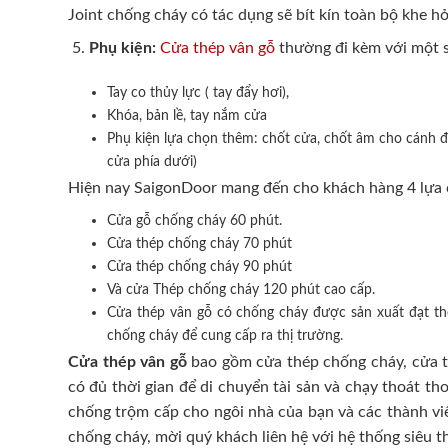
Joint chống cháy có tác dụng sẽ bít kín toàn bộ khe hở
Phụ kiện:
Cửa thép vân gỗ
thường đi kèm với một s
Tay co thủy lực ( tay đẩy hơi),
Khóa, bản lề, tay nắm cửa
Phụ kiện lựa chọn thêm: chốt cửa, chốt âm cho cánh đô
cửa phía dưới)
Hiện nay SaigonDoor mang đến cho khách hàng 4 lựa 
Cửa gỗ chống cháy 60 phút.
Cửa thép chống cháy 70 phút
Cửa thép chống cháy 90 phút
Và cửa Thép chống cháy 120 phút cao cấp.
Cửa thép vân gỗ có chống cháy được sản xuất đạt t
chống cháy để cung cấp ra thị trường.
Cửa thép vân gỗ
bao gồm cửa thép chống cháy, cửa th
có đủ thời gian để di chuyển tài sản và chạy thoát t
chống trộm cấp cho ngôi nhà của bạn và các thành viê
chống cháy, mời quý khách liên hệ với hệ thống siêu t