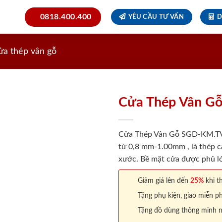
0818.400.400
YÊU CẦU TƯ VẤN
D
ửa thép vân gỗ
Cửa Thép Vân G
Cửa Thép Vân Gỗ SGD-KM.TVG-
từ 0,8 mm-1.00mm , là thép c
xước. Bề mặt cửa được phủ lớ
Giảm giá lên đến
25%
khi th
Tặng phụ kiện, giao miễn ph
Tặng đồ dùng thông minh nội