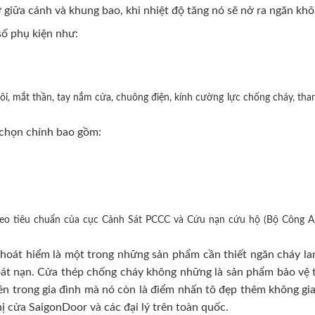
 giữa cánh và khung bao, khi nhiệt độ tăng nó sẽ nở ra ngăn khô
ố phụ kiện như:
i, mắt thần, tay nắm cửa, chuông điện, kính cường lực chống cháy, than
chọn chính bao gồm:
heo tiêu chuẩn của cục Cảnh Sát PCCC và Cứu nạn cứu hộ (Bộ Công A
oát hiểm là một trong những sản phẩm cần thiết ngăn cháy lan
hoát nạn. Cửa thép chống cháy không những là sản phẩm bảo vệ t
n trong gia đình mà nó còn là điểm nhấn tô đẹp thêm không gian 
hị cửa SaigonDoor và các đại lý trên toàn quốc.