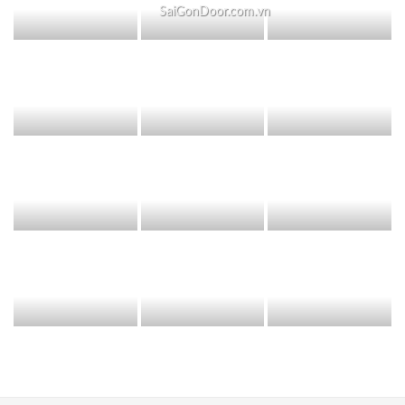
SaiGonDoor.com.vn