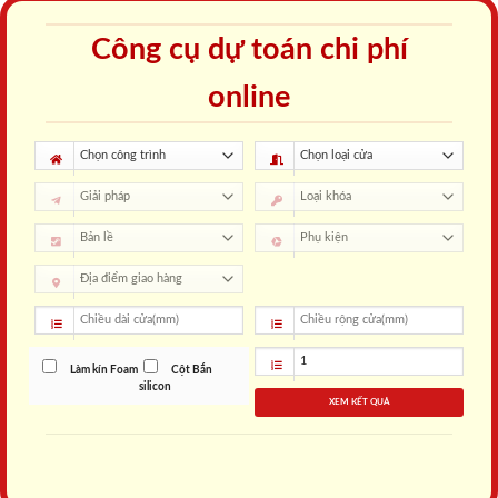
Công cụ dự toán chi phí
online
Làm kín Foam
Cột Bắn
silicon
XEM KẾT QUẢ