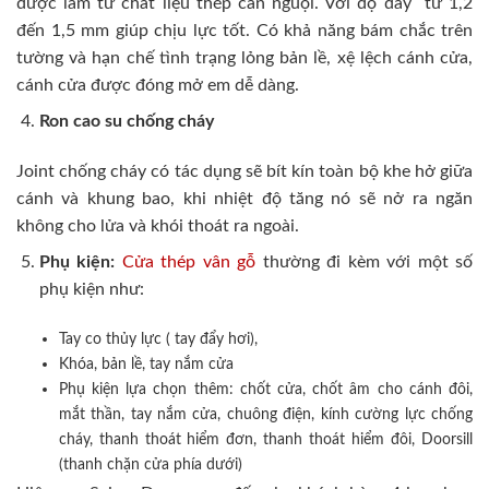
được làm từ chất liệu thép cán nguội. Với độ dày từ 1,2
đến 1,5 mm giúp chịu lực tốt. Có khả năng bám chắc trên
tường và hạn chế tình trạng lỏng bản lề, xệ lệch cánh cửa,
cánh cửa được đóng mở em dễ dàng.
Ron cao su chống cháy
Joint chống cháy có tác dụng sẽ bít kín toàn bộ khe hở giữa
cánh và khung bao, khi nhiệt độ tăng nó sẽ nở ra ngăn
không cho lửa và khói thoát ra ngoài.
Phụ kiện:
Cửa thép vân gỗ
thường đi kèm với một số
phụ kiện như:
Tay co thủy lực ( tay đẩy hơi),
Khóa, bản lề, tay nắm cửa
Phụ kiện lựa chọn thêm: chốt cửa, chốt âm cho cánh đôi,
mắt thần, tay nắm cửa, chuông điện, kính cường lực chống
cháy, thanh thoát hiểm đơn, thanh thoát hiểm đôi, Doorsill
(thanh chặn cửa phía dưới)