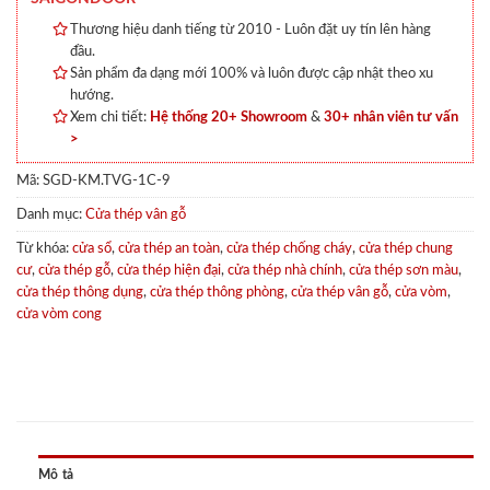
Thương hiệu danh tiếng từ 2010 - Luôn đặt uy tín lên hàng
đầu.
Sản phẩm đa dạng mới 100% và luôn được cập nhật theo xu
hướng.
Xem chi tiết:
Hệ thống 20+ Showroom
&
30+ nhân viên tư vấn
>
Mã:
SGD-KM.TVG-1C-9
Danh mục:
Cửa thép vân gỗ
Từ khóa:
cửa sổ
,
cửa thép an toàn
,
cửa thép chống cháy
,
cửa thép chung
cư
,
cửa thép gỗ
,
cửa thép hiện đại
,
cửa thép nhà chính
,
cửa thép sơn màu
,
cửa thép thông dụng
,
cửa thép thông phòng
,
cửa thép vân gỗ
,
cửa vòm
,
cửa vòm cong
Mô tả