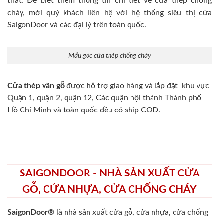
thất. Để biết thêm thông tin chi tiết về cửa thép chống
cháy, mời quý khách liên hệ với hệ thống siêu thị cửa
SaigonDoor và các đại lý trên toàn quốc.
Mẫu góc cửa thép chống cháy
Cửa thép vân gỗ
được hỗ trợ giao hàng và lắp đặt khu vực
Quận 1, quận 2, quận 12, Các quận nội thành Thành phố
Hồ Chí Minh và toàn quốc đều có ship COD.
SAIGONDOOR - NHÀ SẢN XUẤT CỬA
GỖ, CỬA NHỰA, CỬA CHỐNG CHÁY
SaigonDoor®
là nhà sản xuất cửa gỗ, cửa nhựa, cửa chống