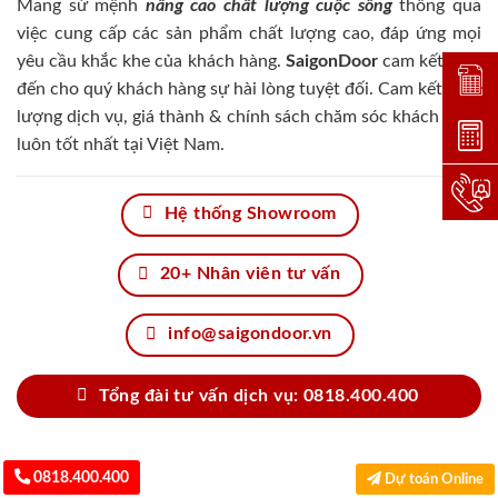
Mang sứ mệnh
nâng cao chất lượng cuộc sống
thông qua
việc cung cấp các sản phẩm chất lượng cao, đáp ứng mọi
yêu cầu khắc khe của khách hàng.
SaigonDoor
cam kết đem
Đặt lị
đến cho quý khách hàng sự hài lòng tuyệt đối. Cam kết chất
lượng dịch vụ, giá thành & chính sách chăm sóc khách hàng
Dự toá
luôn tốt nhất tại Việt Nam.
Hotlin
Hệ thống Showroom
20+ Nhân viên tư vấn
info@saigondoor.vn
Tổng đài tư vấn dịch vụ: 0818.400.400
0818.400.400
Dự toán Online