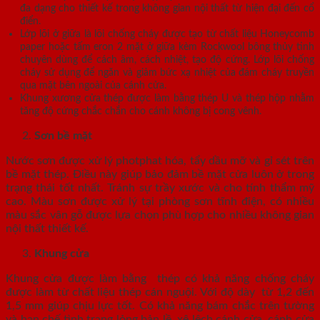
đa dạng cho thiết kế trong không gian nội thất từ hiện đại đến cổ
điển.
Lớp lõi ở giữa là lõi chống cháy được tạo từ chất liệu Honeycomb
paper hoặc tấm eron 2 mặt ở giữa kèm Rockwool bông thủy tinh
chuyên dùng để cách âm, cách nhiệt, tạo độ cứng. Lớp lõi chống
cháy sử dụng để ngăn và giảm bức xạ nhiệt của đám cháy truyền
qua mặt bên ngoài của cánh cửa.
Khung xương cửa thép được làm bằng thép U và thép hộp nhằm
tăng độ cứng chắc chắn cho cánh không bị cong vênh.
Sơn bề mặt
Nước sơn được xử lý photphat hóa, tẩy dầu mỡ và gỉ sét trên
bề mặt thép. Điều này giúp bảo đảm bề mặt cửa luôn ở trong
trạng thái tốt nhất. Tránh sự trầy xước và cho tính thẩm mỹ
cao. Màu sơn được xử lý tại phòng sơn tĩnh điện, có nhiều
màu sắc vân gỗ được lựa chọn phù hợp cho nhiều không gian
nội thất thiết kế.
Khung cửa
Khung cửa được làm bằng thép có khả năng chống cháy
được làm từ chất liệu thép cán nguội. Với độ dày từ 1,2 đến
1,5 mm giúp chịu lực tốt. Có khả năng bám chắc trên tường
và hạn chế tình trạng lỏng bản lề, xệ lệch cánh cửa, cánh cửa