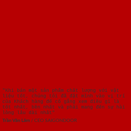
"Khi bán một sản phẩm chất lượng với vật
liệu tốt, chúng tôi đã đặt mình vào vị trí
của Khách hàng để cố gắng xem điều gì là
tốt nhất, bền nhất và phải mang đến sự hài
lòng lâu dài nhất"
Trần Văn Lãm
/
CEO SAIGONDOOR