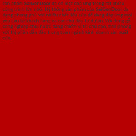
sản phẩm
SaiGonDoor
đã có mặt đáp ứng trong rất nhiều
công trình lớn nhỏ. Hệ thống sản phẩm của
SaiGonDoor
đa
dạng phong phú với nhiều chất liệu cửa dễ dàng đáp ứng mọi
yêu cầu từ khách hàng và các chủ đầu tư dự án. Với dòng gỗ
công nghiệp chịu nước đang chiếm vị trí chủ đạo, tiên phong
với thị phần dẫn đầu trong toàn ngành kinh doanh sản xuất
cửa.