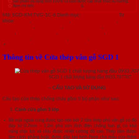
Sản phẩm đa dạng mới 100% và luôn được cập nhật theo xu hướng.
Xem chi tiết:
Hệ thống 20+ Showroom
&
30+ nhân viên tư vấn >
Mã:
SGD-KM.TVG-1C-6
Danh mục:
Cửa thép vân gỗ
Từ
khóa:
cửa sổ
,
cửa thép an toàn
,
cửa thép chống cháy
,
cửa
thép chung cư
,
cửa thép gỗ
,
cửa thép hiện đại
,
cửa thép nhà
chính
,
cửa thép sơn màu
,
cửa thép thông dụng
,
cửa thép
thông phòng
,
cửa thép vân gỗ
,
cửa vòm
,
cửa vòm cong
Mô tả
Thông tin về Cửa thép vân gỗ SGD 1
Cửa thép vân gỗ
SGD 1 chất lượng hàng đầu 0933.707707
CỬA THÉP VÂN GỖ
– CẤU TẠO VÀ SỬ DỤNG
Cấu tạo cửa thép chống cháy gồm 5 bộ phận như sau:
Cánh cửa
gồm 3 lớp
Bề mặt ngoài cùng được tạo nên bởi 2 tấm thép phủ vân gỗ có độ
dày từ 0.7mm – 1.2m phủ sơn tĩnh điện chống han gỉ, có khả
năng chịu lực và chịu được nhiệt cường độ cao. Thép tấm được
làm cánh phẳng hoặc được dập tạo hình Pano cho mẫu cửa thêm