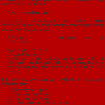
được đóng mở em dễ dàng.
Ron cao su chống cháy
Joint chống cháy có tác dụng sẽ bít kín toàn bộ khe hở giữa
cánh và khung bao, khi nhiệt độ tăng nó sẽ nở ra ngăn không
cho lửa và khói thoát ra ngoài.
Phụ kiện:
Cửa thép vân gỗ
thường đi kèm với một số
phụ kiện như:
Tay co thủy lực ( tay đẩy hơi),
Khóa, bản lề, tay nắm cửa
Phụ kiện lựa chọn thêm: chốt cửa, chốt âm cho cánh đôi, mắt
thần, tay nắm cửa, chuông điện, kính cường lực chống cháy, thanh
thoát hiểm đơn, thanh thoát hiểm đôi, Doorsill (thanh chặn cửa
phía dưới)
Hiện nay SaigonDoor mang đến cho khách hàng 4 lựa chọn
chính bao gồm:
Cửa gỗ chống cháy 60 phút.
Cửa thép chống cháy 70 phút
Cửa thép chống cháy 90 phút
Và cửa Thép chống cháy 120 phút cao cấp.