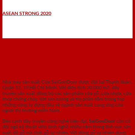
ASEAN STRONG 2020
Nhà máy - Xưởng sản xuất
Nhà máy sản xuất Cửa SaiGonDoor được đặt tại Thạnh Xuân,
Quận 12, TP.Hồ Chí Minh. Với diện tích 20.000 m2, dây
truyền sản xuất đồng bộ các sản phẩm cửa gỗ ,cửa nhựa, cửa
thép chống cháy. Với sản lượng và thị phần nằm trong top
những công ty đứng đầu về ngành sản xuất cung ứng cửa
ngoài thị trường miền Nam.
Bên cạnh dây truyền công nghệ hiện đại,
SaiGonDoor
còn có
đội ngũ kỹ thuật viên lành nghề nhiều năm trong lĩnh vực sản
xuất đồ gỗ nội thất gỗ tự nhiên. Với dòng gỗ tự nhiên dòng