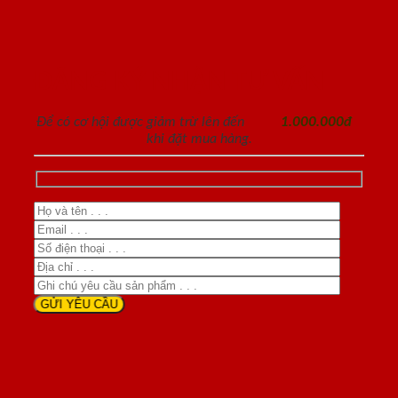
ĐĂNG KÝ NHẬN TƯ VẤN
Để có cơ hội được giảm trừ lên đến
1.000.000đ
khi đặt mua hàng.