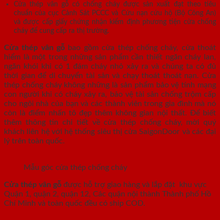
Cửa thép vân gỗ có chống cháy được sản xuất đạt theo tiêu
chuẩn của cục Cảnh Sát PCCC và Cứu nạn cứu hộ (Bộ Công An)
và được cấp giấy chứng nhận kiểm định phương tiện cửa chống
cháy để cung cấp ra thị trường.
Cửa thép vân gỗ
bao gồm cửa thép chống cháy, cửa thoát
hiểm là một trong những sản phẩm cần thiết ngăn cháy lan,
ngăn khói khi có 1 đám cháy nhỏ xảy ra và chúng ta có đủ
thời gian để di chuyển tài sản và chạy thoát thoát nạn. Cửa
thép chống cháy không những là sản phẩm bảo vệ tính mạng
con người khi có cháy xảy ra, bảo vệ tài sản chống trộm cấp
cho ngôi nhà của bạn và các thành viên trong gia đình mà nó
còn là điểm nhấn tô đẹp thêm không gian nội thất. Để biết
thêm thông tin chi tiết về cửa thép chống cháy, mời quý
khách liên hệ với hệ thống siêu thị cửa SaigonDoor và các đại
lý trên toàn quốc.
Mẫu góc cửa thép chống cháy
Cửa thép vân gỗ
được hỗ trợ giao hàng và lắp đặt khu vực
Quận 1, quận 2, quận 12, Các quận nội thành Thành phố Hồ
Chí Minh và toàn quốc đều có ship COD.