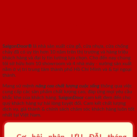
SAIGONDOOR - NHÀ SẢN XUẤT CỬA
GỖ, CỬA NHỰA, CỬA CHỐNG CHÁY
SaigonDoor®
là nhà sản xuất cửa gỗ, cửa nhựa, cửa chống
cháy
đã có uy tín hơn 10 năm trên thị trường và hàng triệu
khách hàng và đại lý tin tưởng lựa chọn. Cho đến nay chúng
tôi sở hữu hơn 10 showroom và 4 nhà máy - xưởng sản xuất
nằm ở vị trí trung tâm thành phố Hồ Chí Minh và & tại ngoại
thành.
Mang sứ mệnh
nâng cao chất lượng cuộc sống
thông qua việc
cung cấp các sản phẩm chất lượng cao, đáp ứng mọi yêu cầu
khắc khe của khách hàng.
SaigonDoor
cam kết đem đến cho
quý khách hàng sự hài lòng tuyệt đối. Cam kết chất lượng
dịch vụ, giá thành & chính sách chăm sóc khách hàng luôn tốt
nhất tại Việt Nam.