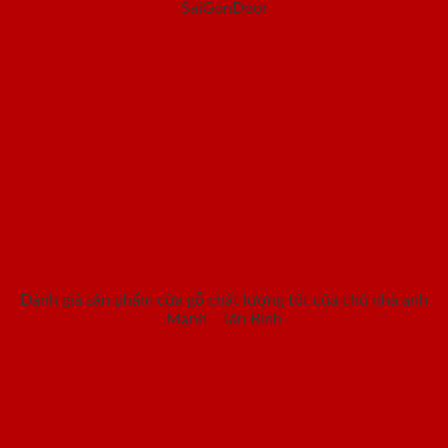
SaiGonDoor
Đánh giá sản phẩm cửa gỗ chất lượng tốt của chủ nhà anh
Mạnh - Tân Bình