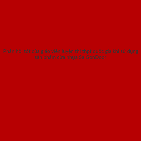
Phản hồi tốt của giáo viên luyện thi thpt quốc gia khi sử dụng
sản phẩm cửa nhựa SaiGonDoor