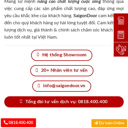
Mang sứ mệnh
nâng cao chất lượng cuộc sống
thông qua
việc cung cấp các sản phẩm chất lượng cao, đáp ứng mọi
yêu cầu khắc khe của khách hàng.
SaigonDoor
cam kết đem
Đặt lị
đến cho quý khách hàng sự hài lòng tuyệt đối. Cam kết chất
lượng dịch vụ, giá thành & chính sách chăm sóc khách hàng
Dự toá
luôn tốt nhất tại Việt Nam.
Hotlin
Hệ thống Showroom
20+ Nhân viên tư vấn
info@saigondoor.vn
Tổng đài tư vấn dịch vụ: 0818.400.400
0818.400.400
Dự toán Online