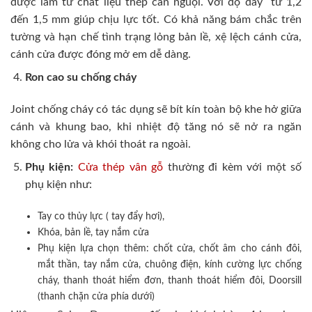
được làm từ chất liệu thép cán nguội. Với độ dày từ 1,2
đến 1,5 mm giúp chịu lực tốt. Có khả năng bám chắc trên
tường và hạn chế tình trạng lỏng bản lề, xệ lệch cánh cửa,
cánh cửa được đóng mở em dễ dàng.
Ron cao su chống cháy
Joint chống cháy có tác dụng sẽ bít kín toàn bộ khe hở giữa
cánh và khung bao, khi nhiệt độ tăng nó sẽ nở ra ngăn
không cho lửa và khói thoát ra ngoài.
Phụ kiện:
Cửa thép vân gỗ
thường đi kèm với một số
phụ kiện như:
Tay co thủy lực ( tay đẩy hơi),
Khóa, bản lề, tay nắm cửa
Phụ kiện lựa chọn thêm: chốt cửa, chốt âm cho cánh đôi,
mắt thần, tay nắm cửa, chuông điện, kính cường lực chống
cháy, thanh thoát hiểm đơn, thanh thoát hiểm đôi, Doorsill
(thanh chặn cửa phía dưới)