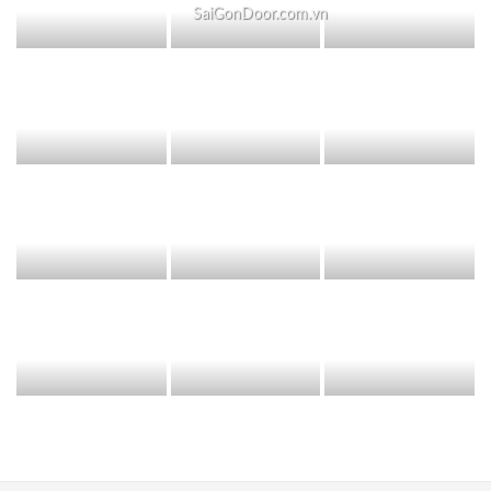
SaiGonDoor.com.vn