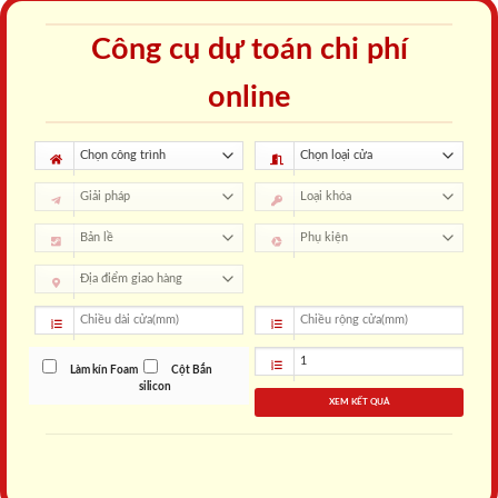
Công cụ dự toán chi phí
online
Làm kín Foam
Cột Bắn
silicon
XEM KẾT QUẢ