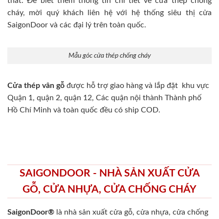
thất. Để biết thêm thông tin chi tiết về cửa thép chống
cháy, mời quý khách liên hệ với hệ thống siêu thị cửa
SaigonDoor và các đại lý trên toàn quốc.
Mẫu góc cửa thép chống cháy
Cửa thép vân gỗ
được hỗ trợ giao hàng và lắp đặt khu vực
Quận 1, quận 2, quận 12, Các quận nội thành Thành phố
Hồ Chí Minh và toàn quốc đều có ship COD.
SAIGONDOOR - NHÀ SẢN XUẤT CỬA
GỖ, CỬA NHỰA, CỬA CHỐNG CHÁY
SaigonDoor®
là nhà sản xuất cửa gỗ, cửa nhựa, cửa chống