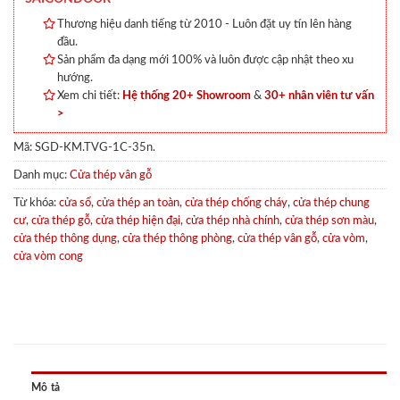
Thương hiệu danh tiếng từ 2010 - Luôn đặt uy tín lên hàng
đầu.
Sản phẩm đa dạng mới 100% và luôn được cập nhật theo xu
hướng.
Xem chi tiết:
Hệ thống 20+ Showroom
&
30+ nhân viên tư vấn
>
Mã:
SGD-KM.TVG-1C-35n.
Danh mục:
Cửa thép vân gỗ
Từ khóa:
cửa sổ
,
cửa thép an toàn
,
cửa thép chống cháy
,
cửa thép chung
cư
,
cửa thép gỗ
,
cửa thép hiện đại
,
cửa thép nhà chính
,
cửa thép sơn màu
,
cửa thép thông dụng
,
cửa thép thông phòng
,
cửa thép vân gỗ
,
cửa vòm
,
cửa vòm cong
Mô tả