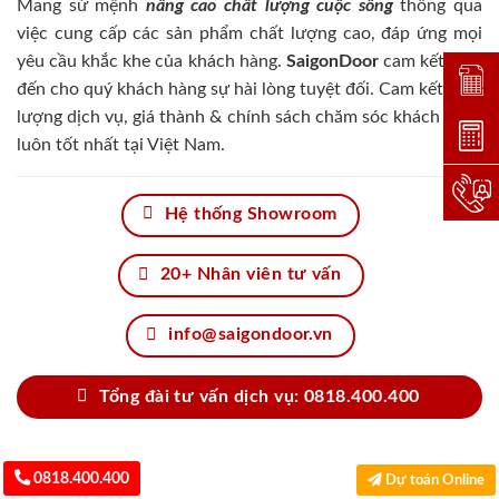
Mang sứ mệnh
nâng cao chất lượng cuộc sống
thông qua
việc cung cấp các sản phẩm chất lượng cao, đáp ứng mọi
yêu cầu khắc khe của khách hàng.
SaigonDoor
cam kết đem
Đặt lị
đến cho quý khách hàng sự hài lòng tuyệt đối. Cam kết chất
lượng dịch vụ, giá thành & chính sách chăm sóc khách hàng
Dự toá
luôn tốt nhất tại Việt Nam.
Hotlin
Hệ thống Showroom
20+ Nhân viên tư vấn
info@saigondoor.vn
Tổng đài tư vấn dịch vụ: 0818.400.400
0818.400.400
Dự toán Online