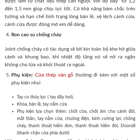
được làm từ chất liệu thép cán nguội. Với độ dày từ 1,2
đến 1,5 mm giúp chịu lực tốt. Có khả năng bám chắc trên
tường và hạn chế tình trạng lỏng bản lề, xệ lệch cánh cửa,
cánh cửa được đóng mở em dễ dàng.
Ron cao su chống cháy
Joint chống cháy có tác dụng sẽ bít kín toàn bộ khe hở giữa
cánh và khung bao, khi nhiệt độ tăng nó sẽ nở ra ngăn
không cho lửa và khói thoát ra ngoài.
Phụ kiện:
Cửa thép vân gỗ
thường đi kèm với một số
phụ kiện như:
Tay co thủy lực ( tay đẩy hơi),
Khóa, bản lề, tay nắm cửa
Phụ kiện lựa chọn thêm: chốt cửa, chốt âm cho cánh đôi,
mắt thần, tay nắm cửa, chuông điện, kính cường lực chống
cháy, thanh thoát hiểm đơn, thanh thoát hiểm đôi, Doorsill
(thanh chặn cửa phía dưới)