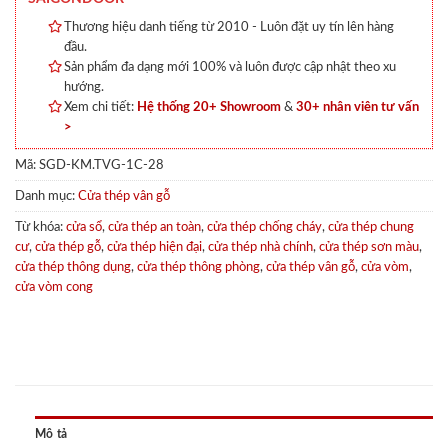
Thương hiệu danh tiếng từ 2010 - Luôn đặt uy tín lên hàng
đầu.
Sản phẩm đa dạng mới 100% và luôn được cập nhật theo xu
hướng.
Xem chi tiết:
Hệ thống 20+ Showroom
&
30+ nhân viên tư vấn
>
Mã:
SGD-KM.TVG-1C-28
Danh mục:
Cửa thép vân gỗ
Từ khóa:
cửa sổ
,
cửa thép an toàn
,
cửa thép chống cháy
,
cửa thép chung
cư
,
cửa thép gỗ
,
cửa thép hiện đại
,
cửa thép nhà chính
,
cửa thép sơn màu
,
cửa thép thông dụng
,
cửa thép thông phòng
,
cửa thép vân gỗ
,
cửa vòm
,
cửa vòm cong
Mô tả