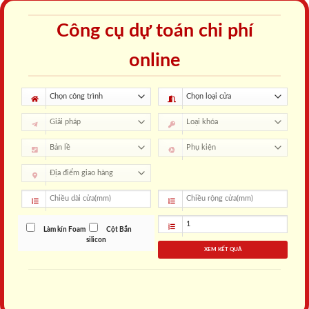
Công cụ dự toán chi phí
online
Làm kín Foam
Cột Bắn
silicon
XEM KẾT QUẢ