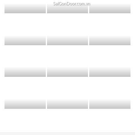
SaiGonDoor.com.vn