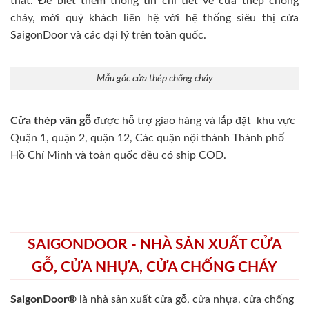
thất. Để biết thêm thông tin chi tiết về cửa thép chống
cháy, mời quý khách liên hệ với hệ thống siêu thị cửa
SaigonDoor và các đại lý trên toàn quốc.
Mẫu góc cửa thép chống cháy
Cửa thép vân gỗ
được hỗ trợ giao hàng và lắp đặt khu vực
Quận 1, quận 2, quận 12, Các quận nội thành Thành phố
Hồ Chí Minh và toàn quốc đều có ship COD.
SAIGONDOOR - NHÀ SẢN XUẤT CỬA
GỖ, CỬA NHỰA, CỬA CHỐNG CHÁY
SaigonDoor®
là nhà sản xuất cửa gỗ, cửa nhựa, cửa chống