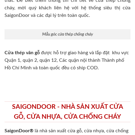
thất. Để biết thêm thông tin chi tiết về cửa thép chống
cháy, mời quý khách liên hệ với hệ thống siêu thị cửa
SaigonDoor và các đại lý trên toàn quốc.
Mẫu góc cửa thép chống cháy
Cửa thép vân gỗ
được hỗ trợ giao hàng và lắp đặt khu vực
Quận 1, quận 2, quận 12, Các quận nội thành Thành phố
Hồ Chí Minh và toàn quốc đều có ship COD.
SAIGONDOOR - NHÀ SẢN XUẤT CỬA
GỖ, CỬA NHỰA, CỬA CHỐNG CHÁY
SaigonDoor®
là nhà sản xuất cửa gỗ, cửa nhựa, cửa chống