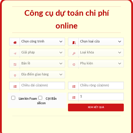
Công cụ dự toán chi phí
online
Làm kín Foam
Cột Bắn
silicon
XEM KẾT QUẢ