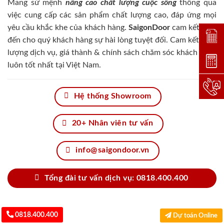
Mang sứ mệnh
nâng cao chất lượng cuộc sống
thông qua
việc cung cấp các sản phẩm chất lượng cao, đáp ứng mọi
yêu cầu khắc khe của khách hàng.
SaigonDoor
cam kết đem
Đặt lị
đến cho quý khách hàng sự hài lòng tuyệt đối. Cam kết chất
lượng dịch vụ, giá thành & chính sách chăm sóc khách hàng
Dự toá
luôn tốt nhất tại Việt Nam.
Hotlin
Hệ thống Showroom
20+ Nhân viên tư vấn
info@saigondoor.vn
Tổng đài tư vấn dịch vụ: 0818.400.400
0818.400.400
Dự toán Online