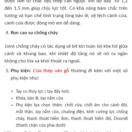
được làm từ chất liệu thép cán nguội. Với độ dày từ 1,2
đến 1,5 mm giúp chịu lực tốt. Có khả năng bám chắc trên
tường và hạn chế tình trạng lỏng bản lề, xệ lệch cánh cửa,
cánh cửa được đóng mở em dễ dàng.
Ron cao su chống cháy
Joint chống cháy có tác dụng sẽ bít kín toàn bộ khe hở giữa
cánh và khung bao, khi nhiệt độ tăng nó sẽ nở ra ngăn
không cho lửa và khói thoát ra ngoài.
Phụ kiện:
Cửa thép vân gỗ
thường đi kèm với một số
phụ kiện như:
Tay co thủy lực ( tay đẩy hơi),
Khóa, bản lề, tay nắm cửa
Phụ kiện lựa chọn thêm: chốt cửa, chốt âm cho cánh đôi,
mắt thần, tay nắm cửa, chuông điện, kính cường lực chống
cháy, thanh thoát hiểm đơn, thanh thoát hiểm đôi, Doorsill
(thanh chặn cửa phía dưới)