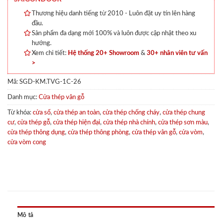
Thương hiệu danh tiếng từ 2010 - Luôn đặt uy tín lên hàng
đầu.
Sản phẩm đa dạng mới 100% và luôn được cập nhật theo xu
hướng.
Xem chi tiết:
Hệ thống 20+ Showroom
&
30+ nhân viên tư vấn
>
Mã:
SGD-KM.TVG-1C-26
Danh mục:
Cửa thép vân gỗ
Từ khóa:
cửa sổ
,
cửa thép an toàn
,
cửa thép chống cháy
,
cửa thép chung
cư
,
cửa thép gỗ
,
cửa thép hiện đại
,
cửa thép nhà chính
,
cửa thép sơn màu
,
cửa thép thông dụng
,
cửa thép thông phòng
,
cửa thép vân gỗ
,
cửa vòm
,
cửa vòm cong
Mô tả