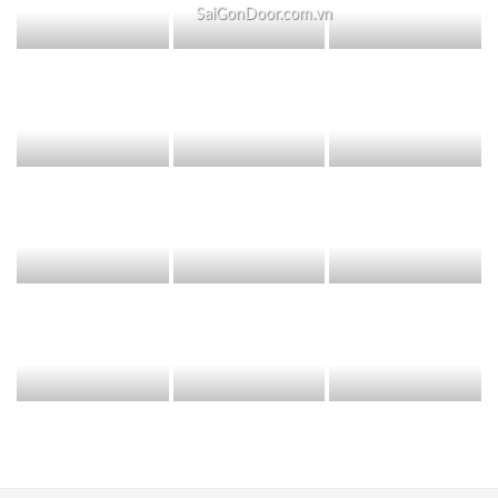
SaiGonDoor.com.vn