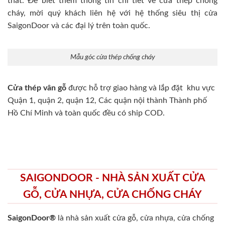
thất. Để biết thêm thông tin chi tiết về cửa thép chống
cháy, mời quý khách liên hệ với hệ thống siêu thị cửa
SaigonDoor và các đại lý trên toàn quốc.
Mẫu góc cửa thép chống cháy
Cửa thép vân gỗ
được hỗ trợ giao hàng và lắp đặt khu vực
Quận 1, quận 2, quận 12, Các quận nội thành Thành phố
Hồ Chí Minh và toàn quốc đều có ship COD.
SAIGONDOOR - NHÀ SẢN XUẤT CỬA
GỖ, CỬA NHỰA, CỬA CHỐNG CHÁY
SaigonDoor®
là nhà sản xuất cửa gỗ, cửa nhựa, cửa chống