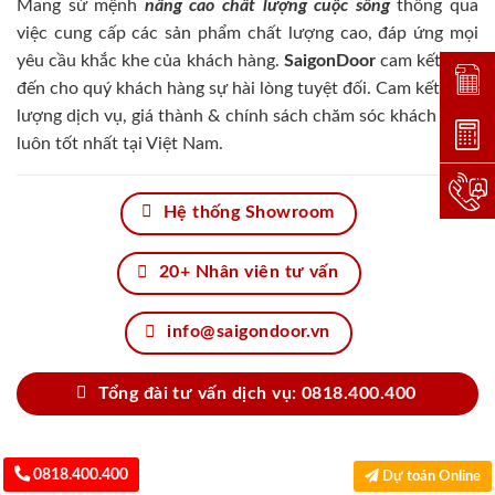
Mang sứ mệnh
nâng cao chất lượng cuộc sống
thông qua
việc cung cấp các sản phẩm chất lượng cao, đáp ứng mọi
yêu cầu khắc khe của khách hàng.
SaigonDoor
cam kết đem
Đặt lị
đến cho quý khách hàng sự hài lòng tuyệt đối. Cam kết chất
lượng dịch vụ, giá thành & chính sách chăm sóc khách hàng
Dự toá
luôn tốt nhất tại Việt Nam.
Hotlin
Hệ thống Showroom
20+ Nhân viên tư vấn
info@saigondoor.vn
Tổng đài tư vấn dịch vụ: 0818.400.400
0818.400.400
Dự toán Online