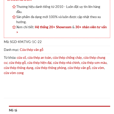
Thương hiệu danh tiếng từ 2010 - Luôn đặt uy tín lên hàng
đầu.
Sản phẩm đa dạng mới 100% và luôn được cập nhật theo xu
hướng.
Xem chi tiết:
Hệ thống 20+ Showroom
&
30+ nhân viên tư vấn
>
Mã:
SGD-KM.TVG-1C-22
Danh mục:
Cửa thép vân gỗ
Từ khóa:
cửa sổ
,
cửa thép an toàn
,
cửa thép chống cháy
,
cửa thép chung
cư
,
cửa thép gỗ
,
cửa thép hiện đại
,
cửa thép nhà chính
,
cửa thép sơn màu
,
cửa thép thông dụng
,
cửa thép thông phòng
,
cửa thép vân gỗ
,
cửa vòm
,
cửa vòm cong
Mô tả