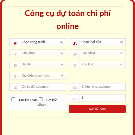
Công cụ dự toán chi phí
online
Làm kín Foam
Cột Bắn
silicon
XEM KẾT QUẢ