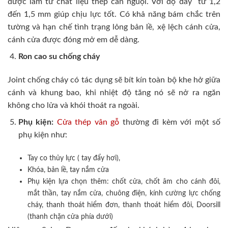
được làm từ chất liệu thép cán nguội. Với độ dày từ 1,2
đến 1,5 mm giúp chịu lực tốt. Có khả năng bám chắc trên
tường và hạn chế tình trạng lỏng bản lề, xệ lệch cánh cửa,
cánh cửa được đóng mở em dễ dàng.
Ron cao su chống cháy
Joint chống cháy có tác dụng sẽ bít kín toàn bộ khe hở giữa
cánh và khung bao, khi nhiệt độ tăng nó sẽ nở ra ngăn
không cho lửa và khói thoát ra ngoài.
Phụ kiện:
Cửa thép vân gỗ
thường đi kèm với một số
phụ kiện như:
Tay co thủy lực ( tay đẩy hơi),
Khóa, bản lề, tay nắm cửa
Phụ kiện lựa chọn thêm: chốt cửa, chốt âm cho cánh đôi,
mắt thần, tay nắm cửa, chuông điện, kính cường lực chống
cháy, thanh thoát hiểm đơn, thanh thoát hiểm đôi, Doorsill
(thanh chặn cửa phía dưới)