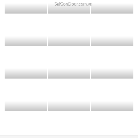
SaiGonDoor.com.vn