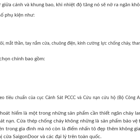
 giữa cánh và khung bao, khi nhiệt độ tăng nó sẽ nở ra ngăn khô
ố phụ kiện như:
i, mắt thần, tay nắm cửa, chuông điện, kính cường lực chống cháy, than
chọn chính bao gồm:
heo tiêu chuẩn của cục Cảnh Sát PCCC và Cứu nạn cứu hộ (Bộ Công A
oát hiểm là một trong những sản phẩm cần thiết ngăn cháy lan
hoát nạn. Cửa thép chống cháy không những là sản phẩm bảo vệ t
n trong gia đình mà nó còn là điểm nhấn tô đẹp thêm không gian 
hị cửa SaigonDoor và các đại lý trên toàn quốc.