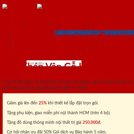
Skip
to
content
SaiGonDoor®
Trang chủ
/
Sản phẩm
/
Cửa chống cháy
/
Cửa thép vân gỗ
0818.400.400
YÊU CẦU TƯ VẤN
DỰ TOÁN CH
SaiGonDoor®
Tìm
Cửa Thép Vân Gỗ KD1.01
kiếm:
Cửa Thép Vân Gỗ KD1.01 là loại cửa được làm từ tấm thép có 
phủ lớp giả vân gỗ giống như gỗ tự nhiên
Giảm giá lên đến
25%
khi thiết kế lắp đặt trọn gói.
Tặng phụ kiện, giao miễn phí nội thành HCM (trên 4 bộ).
Tặng đồ dùng thông minh nội thất trị giá
250.000đ.
Cơ hội nhận ưu đãi 50% Gói dịch vụ Bảo hành 5 năm.