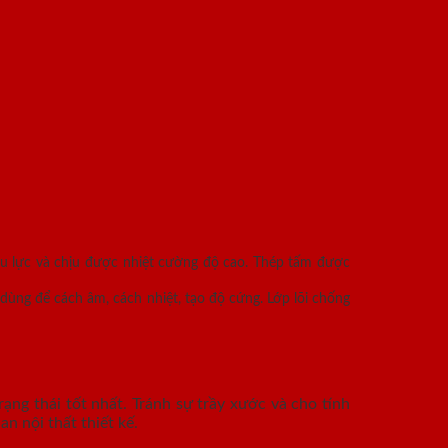
ịu lực và chịu được nhiệt cường độ cao. Thép tấm được
dùng để cách âm, cách nhiệt, tạo độ cứng. Lớp lõi chống
ạng thái tốt nhất. Tránh sự trầy xước và cho tính
n nội thất thiết kế.