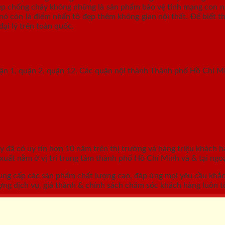
hép chống cháy không những là sản phẩm bảo vệ tính mạng con ng
nó còn là điểm nhấn tô đẹp thêm không gian nội thất. Để biết th
đại lý trên toàn quốc.
uận 1, quận 2, quận 12, Các quận nội thành Thành phố Hồ Chí M
GỖ, CỬA NHỰA, CỬA CHỐNG CHÁY
áy
đã có uy tín hơn 10 năm trên thị trường và hàng triệu khách h
ất nằm ở vị trí trung tâm thành phố Hồ Chí Minh và & tại ngoạ
ung cấp các sản phẩm chất lượng cao, đáp ứng mọi yêu cầu khắ
ợng dịch vụ, giá thành & chính sách chăm sóc khách hàng luôn tố