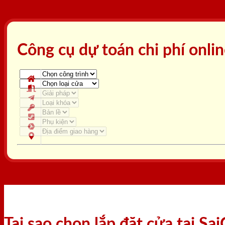
Công cụ dự toán chi phí onli
Tại sao chọn lắp đặt cửa tại S