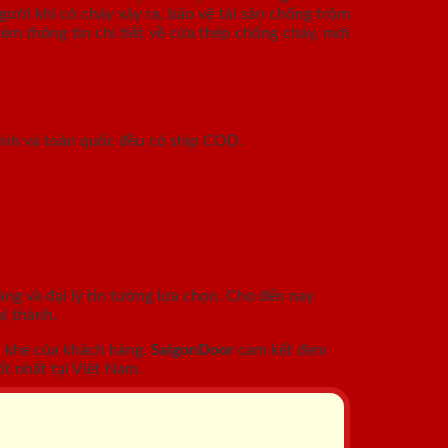
ười khi có cháy xảy ra, bảo vệ tài sản chống trộm
êm thông tin chi tiết về cửa thép chống cháy, mời
inh và toàn quốc đều có ship COD.
àng và đại lý tin tưởng lựa chọn. Cho đến nay
i thành.
c khe của khách hàng.
SaigonDoor
cam kết đem
t nhất tại Việt Nam.