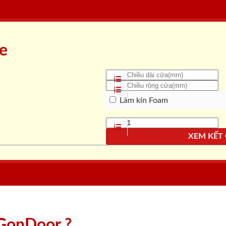
ne
Làm kín Foam
XEM KẾT
aiGonDoor ?