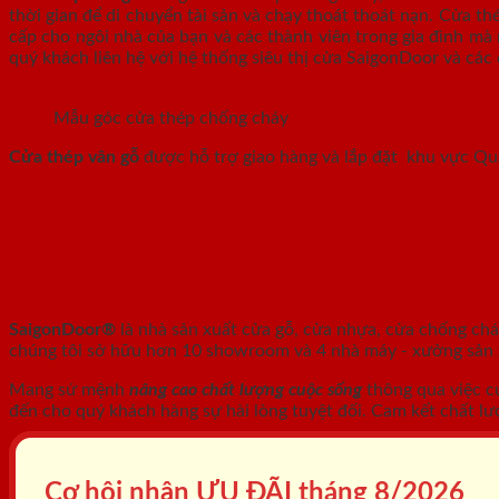
thời gian để di chuyển tài sản và chạy thoát thoát nạn. Cửa t
cấp cho ngôi nhà của bạn và các thành viên trong gia đình mà 
quý khách liên hệ với hệ thống siêu thị cửa SaigonDoor và các 
Mẫu góc cửa thép chống cháy
Cửa thép vân gỗ
được hỗ trợ giao hàng và lắp đặt khu vực Q
SAIGONDOOR - NHÀ SẢN XUẤT CỬA 
SaigonDoor®
là nhà sản xuất cửa gỗ, cửa nhựa, cửa chống ch
chúng tôi sở hữu hơn 10 showroom và 4 nhà máy - xưởng sản xu
Mang sứ mệnh
nâng cao chất lượng cuộc sống
thông qua việc c
đến cho quý khách hàng sự hài lòng tuyệt đối. Cam kết chất lư
Cơ hội nhận ƯU ĐÃI tháng
8/2026