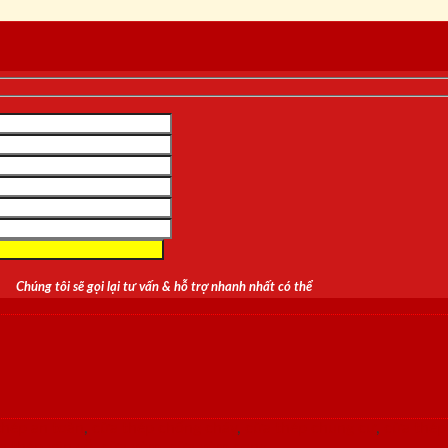
Chúng tôi sẽ gọi lại tư vấn & hỗ trợ nhanh nhất có thể
thép an toàn
,
cửa thép chống cháy
,
cửa thép chung cư
,
cửa thép
a thép vân gỗ
,
cửa vòm
,
cửa vòm cong