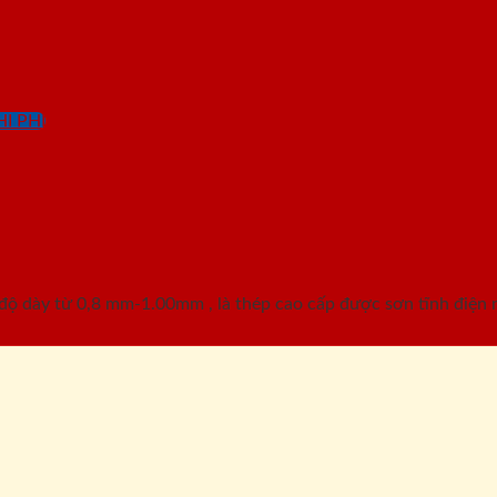
I PHÍ
độ dày từ 0,8 mm-1.00mm , là thép cao cấp được sơn tĩnh điện 