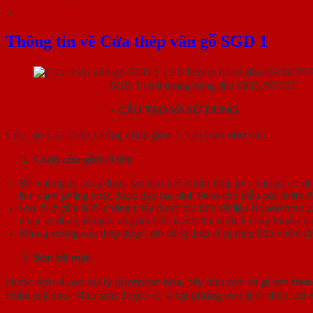
Mô tả
Thông tin về Cửa thép vân gỗ SGD 1
Cửa thép vân gỗ
SGD 1 chất lượng hàng đầu 0933.707707
CỬA THÉP VÂN GỖ
– CẤU TẠO VÀ SỬ DỤNG
Cấu tạo cửa thép chống cháy gồm 5 bộ phận như sau:
Cánh cửa
gồm 3 lớp
Bề mặt ngoài cùng được tạo nên bởi 2 tấm thép phủ vân gỗ có độ
làm cánh phẳng hoặc được dập tạo hình Pano cho mẫu cửa thêm đa dạ
Lớp lõi ở giữa là lõi chống cháy được tạo từ chất liệu Honeycomb
cháy sử dụng để ngăn và giảm bức xạ nhiệt của đám cháy truyền q
Khung xương cửa thép được làm bằng thép U và thép hộp nhằm tăn
Sơn bề mặt
Nước sơn được xử lý photphat hóa, tẩy dầu mỡ và gỉ sét trên 
thẩm mỹ cao. Màu sơn được xử lý tại phòng sơn tĩnh điện, có 