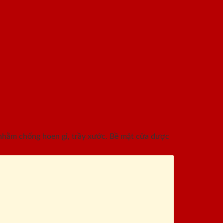
nhằm chống hoen gỉ, trầy xước. Bề mặt cửa được