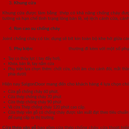
Khung cửa
Khung cửa được làm bằng thép có khả năng chống cháy được 
tường và hạn chế tình trạng lỏng bản lề, xệ lệch cánh cửa, c
Ron cao su chống cháy
Joint chống cháy có tác dụng sẽ bít kín toàn bộ khe hở giữa cá
Phụ kiện:
Cửa thép vân gỗ
thường đi kèm với một số phụ
Tay co thủy lực ( tay đẩy hơi),
Khóa, bản lề, tay nắm cửa
Phụ kiện lựa chọn thêm: chốt cửa, chốt âm cho cánh đôi, mắt thần
phía dưới)
Hiện nay SaigonDoor mang đến cho khách hàng 4 lựa chọn ch
Cửa gỗ chống cháy 60 phút.
Cửa thép chống cháy 70 phút
Cửa thép chống cháy 90 phút
Và cửa Thép chống cháy 120 phút cao cấp.
Cửa thép vân gỗ có chống cháy được sản xuất đạt theo tiêu chuẩ
để cung cấp ra thị trường.
Cửa thép vân gỗ
bao gồm cửa thép chống cháy, cửa thoát hiểm 