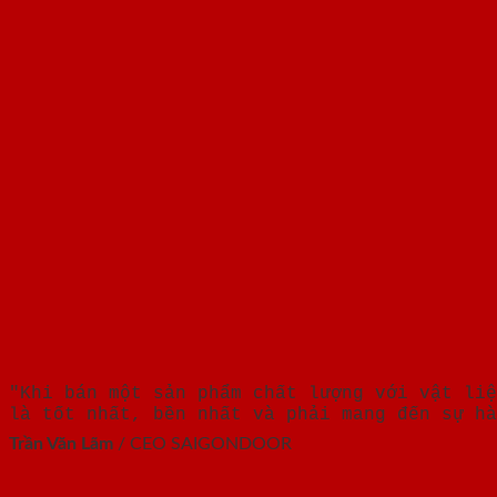
"Khi bán một sản phẩm chất lượng với vật liệ
là tốt nhất, bền nhất và phải mang đến sự hà
Trần Văn Lãm
/
CEO SAIGONDOOR