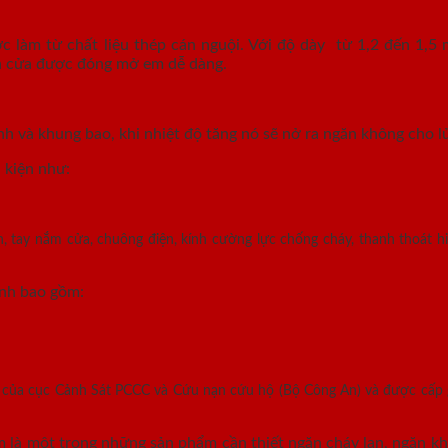
làm từ chất liệu thép cán nguội. Với độ dày từ 1,2 đến 1,5 
ánh cửa được đóng mở em dễ dàng.
nh và khung bao, khi nhiệt độ tăng nó sẽ nở ra ngăn không cho lử
 kiện như:
, tay nắm cửa, chuông điện, kính cường lực chống cháy, thanh thoát hi
ính bao gồm:
n của cục Cảnh Sát PCCC và Cứu nạn cứu hộ (Bộ Công An) và được cấp
là một trong những sản phẩm cần thiết ngăn cháy lan, ngăn khó