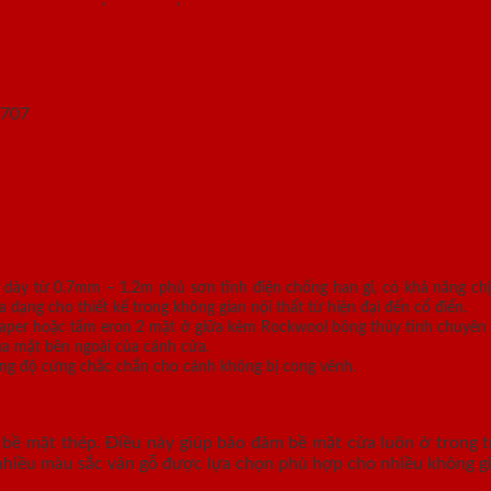
 dày từ 0.7mm – 1.2m phủ sơn tĩnh điện chống han gỉ, có khả năng ch
ng cho thiết kế trong không gian nội thất từ hiện đại đến cổ điển.
 paper hoặc tấm eron 2 mặt ở giữa kèm Rockwool bông thủy tinh chuyên 
ua mặt bên ngoài của cánh cửa.
g độ cứng chắc chắn cho cánh không bị cong vênh.
bề mặt thép. Điều này giúp bảo đảm bề mặt cửa luôn ở trong tr
nhiều màu sắc vân gỗ được lựa chọn phù hợp cho nhiều không gia