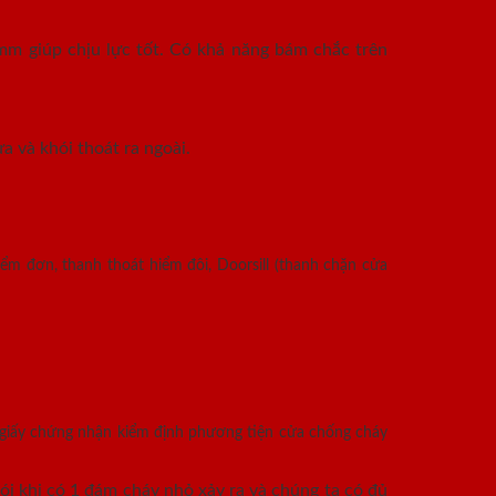
mm giúp chịu lực tốt. Có khả năng bám chắc trên
a và khói thoát ra ngoài.
ểm đơn, thanh thoát hiểm đôi, Doorsill (thanh chặn cửa
 giấy chứng nhận kiểm định phương tiện cửa chống cháy
i khi có 1 đám cháy nhỏ xảy ra và chúng ta có đủ