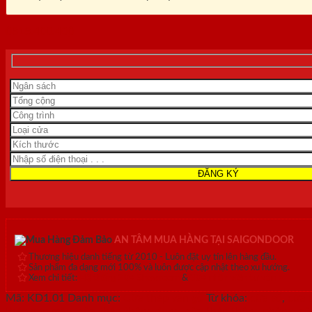
0818.400.400
AN TÂM MUA HÀNG TẠI SAIGONDOOR
Thương hiệu danh tiếng từ 2010 - Luôn đặt uy tín lên hàng đầu.
Sản phẩm đa dạng mới 100% và luôn được cập nhật theo xu hướng.
Xem chi tiết:
Hệ thống 20+ Showroom
&
30+ nhân viên tư vấn >
Mã:
KD1.01
Danh mục:
Cửa thép vân gỗ
Từ khóa:
cửa sổ
,
cửa 
thép sơn màu
,
cửa thép thông dụng
,
cửa thép thông phòng
,
cử