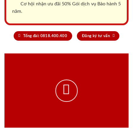
Cơ hội nhận ưu đãi 50% Gói dịch vụ Bảo hành 5
năm.
Tổng đài: 0818.400.400
Đăng ký tư vấn