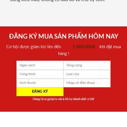
ĐĂNG KÝ MUA SẢN PHẨM HÔM NAY
Cơ hội được giảm trừ lên đến
1.000.000đ
khi đặt mua
hàng !
Chúng tôi sẽ gọi lại tư vấn & hỗ trợ nhanh nhất có thể