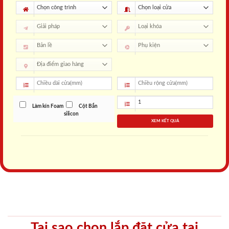
Làm kín Foam
Cột Bắn
silicon
XEM KẾT QUẢ
Tại sao chọn lắp đặt cửa tại