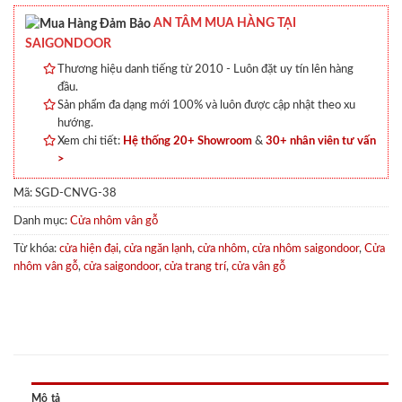
AN TÂM MUA HÀNG TẠI
SAIGONDOOR
Thương hiệu danh tiếng từ 2010 - Luôn đặt uy tín lên hàng
đầu.
Sản phẩm đa dạng mới 100% và luôn được cập nhật theo xu
hướng.
Xem chi tiết:
Hệ thống 20+ Showroom
&
30+ nhân viên tư vấn
>
Mã:
SGD-CNVG-38
Danh mục:
Cửa nhôm vân gỗ
Từ khóa:
cửa hiện đại
,
cửa ngăn lạnh
,
cửa nhôm
,
cửa nhôm saigondoor
,
Cửa
nhôm vân gỗ
,
cửa saigondoor
,
cửa trang trí
,
cửa vân gỗ
Mô tả