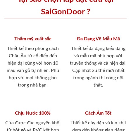
SaiGonDoor ?
Thẩm mỹ xuất sắc
Đa Dạng Về Mẫu Mã
Thiết kế theo phong cách
Thiết kế đa dạng kiểu dáng
Châu Âu từ cổ điển đến
và mẫu mã phù hợp với
hiện đại cùng với hơn 10
truyền thống và cả hiện đại.
màu vân gỗ tự nhiên. Phù
Cập nhật xu thế mới nhất
hợp với mọi không gian
trong ngành thi công nội
trong nhà bạn.
thất.
Chịu Nước 100%
Cách Âm Tốt
Cửa được đúc nguyên khối
Thiết kế dày dặn và kín khít
từ bột gỗ và PVC kết hợp
đem đến không gian riêng