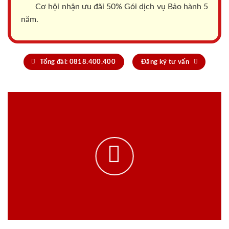
Cơ hội nhận ưu đãi 50% Gói dịch vụ Bảo hành 5
năm.
Tổng đài: 0818.400.400
Đăng ký tư vấn