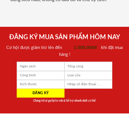
ĐĂNG KÝ MUA SẢN PHẨM HÔM NAY
Cơ hội được giảm trừ lên đến
1.000.000đ
khi đặt mua
hàng !
Chúng tôi sẽ gọi lại tư vấn & hỗ trợ nhanh nhất có thể