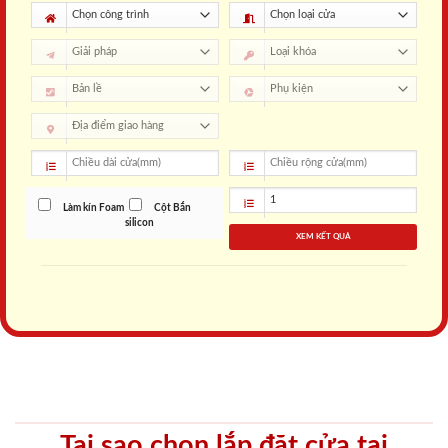
Làm kín Foam
Cột Bắn
silicon
XEM KẾT QUẢ
Tại sao chọn lắp đặt cửa tại