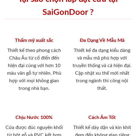
SaiGonDoor ?
Thẩm mỹ xuất sắc
Đa Dạng Về Mẫu Mã
Thiết kế theo phong cách
Thiết kế đa dạng kiểu dáng
Châu Âu từ cổ điển đến
và mẫu mã phù hợp với
hiện đại cùng với hơn 10
truyền thống và cả hiện đại.
màu vân gỗ tự nhiên. Phù
Cập nhật xu thế mới nhất
hợp với mọi không gian
trong ngành thi công nội
trong nhà bạn.
thất.
Chịu Nước 100%
Cách Âm Tốt
Cửa được đúc nguyên khối
Thiết kế dày dặn và kín khít
từ bột gỗ và PVC kết hợp
đem đến không gian riêng