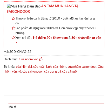
AN TÂM MUA HÀNG TẠI
SAIGONDOOR
Thương hiệu danh tiếng từ 2010 - Luôn đặt uy tín lên hàng
đầu.
Sản phẩm đa dạng mới 100% và luôn được cập nhật theo xu
hướng.
Xem chi tiết:
Hệ thống 20+ Showroom
&
30+ nhân viên tư vấn
>
Mã:
SGD-CNVG-22
Danh mục:
Cửa nhôm vân gỗ
Từ khóa:
cửa hiện đại
,
cửa ngăn lạnh
,
cửa nhôm
,
cửa nhôm saigondoor
,
Cửa
nhôm vân gỗ
,
cửa saigondoor
,
cửa trang trí
,
cửa vân gỗ
Mô tả