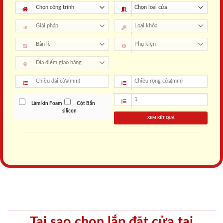
Làm kín Foam
Cột Bắn
silicon
XEM KẾT QUẢ
Tại sao chọn lắp đặt cửa tại