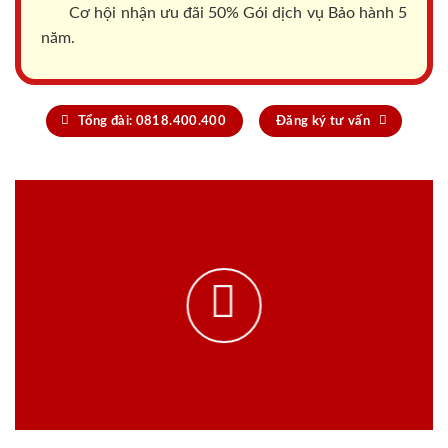
Cơ hội nhận ưu đãi 50% Gói dịch vụ Bảo hành 5
năm.
Tổng đài: 0818.400.400
Đăng ký tư vấn