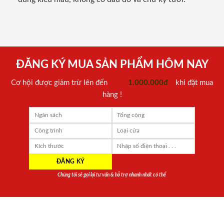
ĐĂNG KÝ MUA SẢN PHẨM HÔM NAY
Cơ hội được giảm trừ lên đến
1.000.000đ
khi đặt mua
hàng !
Chúng tôi sẽ gọi lại tư vấn & hỗ trợ nhanh nhất có thể