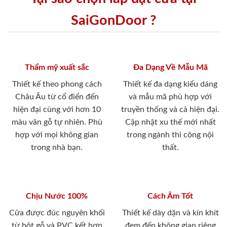
SaiGonDoor ?
Thẩm mỹ xuất sắc
Đa Dạng Về Mẫu Mã
Thiết kế theo phong cách
Thiết kế đa dạng kiểu dáng
Châu Âu từ cổ điển đến
và mẫu mã phù hợp với
hiện đại cùng với hơn 10
truyền thống và cả hiện đại.
màu vân gỗ tự nhiên. Phù
Cập nhật xu thế mới nhất
hợp với mọi không gian
trong ngành thi công nội
trong nhà bạn.
thất.
Chịu Nước 100%
Cách Âm Tốt
Cửa được đúc nguyên khối
Thiết kế dày dặn và kín khít
từ bột gỗ và PVC kết hợp
đem đến không gian riêng