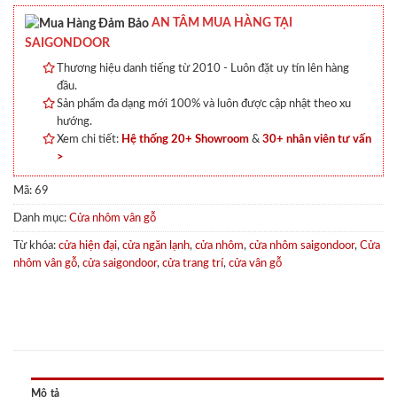
AN TÂM MUA HÀNG TẠI
SAIGONDOOR
Thương hiệu danh tiếng từ 2010 - Luôn đặt uy tín lên hàng
đầu.
Sản phẩm đa dạng mới 100% và luôn được cập nhật theo xu
hướng.
Xem chi tiết:
Hệ thống 20+ Showroom
&
30+ nhân viên tư vấn
>
Mã:
69
Danh mục:
Cửa nhôm vân gỗ
Từ khóa:
cửa hiện đại
,
cửa ngăn lạnh
,
cửa nhôm
,
cửa nhôm saigondoor
,
Cửa
nhôm vân gỗ
,
cửa saigondoor
,
cửa trang trí
,
cửa vân gỗ
Mô tả