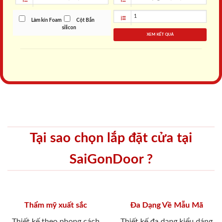
Làm kín Foam
Cột Bắn
silicon
XEM KẾT QUẢ
Tại sao chọn lắp đặt cửa tại
SaiGonDoor ?
Thẩm mỹ xuất sắc
Đa Dạng Về Mẫu Mã
Thiết kế theo phong cách
Thiết kế đa dạng kiểu dáng