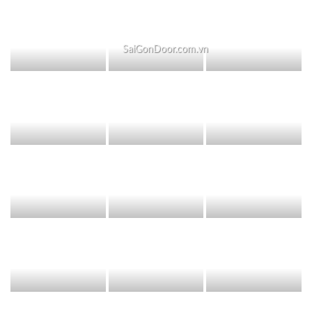
SaiGonDoor.com.vn