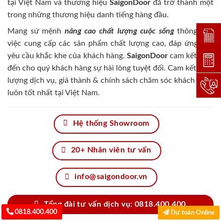
tại Việt Nam và thương hiệu
SaigonDoor
đã trở thành một
trong những thương hiệu danh tiếng hàng đầu.
Mang sứ mệnh
nâng cao chất lượng cuộc sống
thông qua
Đặt lị
việc cung cấp các sản phẩm chất lượng cao, đáp ứng mọi
yêu cầu khắc khe của khách hàng.
SaigonDoor
cam kết đem
Dự toá
đến cho quý khách hàng sự hài lòng tuyệt đối. Cam kết chất
lượng dịch vụ, giá thành & chính sách chăm sóc khách hàng
Hotlin
luôn tốt nhất tại Việt Nam.
Hệ thống Showroom
20+ Nhân viên tư vấn
info@saigondoor.vn
Tổng đài tư vấn dịch vụ: 0818.400.400
0818.400.400
Dự toán Online