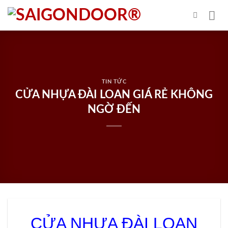
Skip
to
content
TIN TỨC
CỬA NHỰA ĐÀI LOAN GIÁ RẺ KHÔNG
NGỜ ĐẾN
CỬA NHỰA ĐÀI LOAN