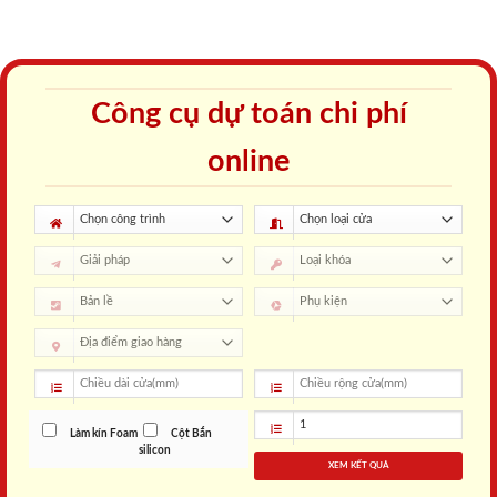
Công cụ dự toán chi phí
online
Làm kín Foam
Cột Bắn
silicon
XEM KẾT QUẢ