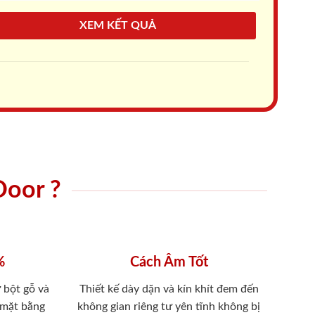
XEM KẾT QUẢ
Door ?
%
Cách Âm Tốt
 bột gỗ và
Thiết kế dày dặn và kín khít đem đến
 mặt bằng
không gian riêng tư yên tĩnh không bị