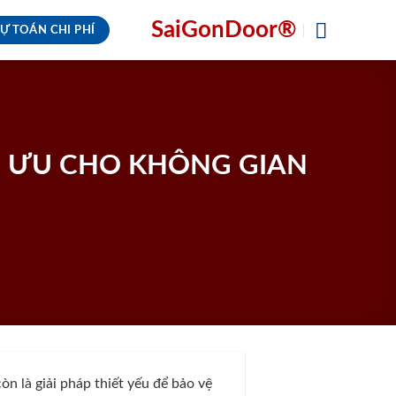
SaiGonDoor®
Ự TOÁN CHI PHÍ
I ƯU CHO KHÔNG GIAN
n là giải pháp thiết yếu để bảo vệ