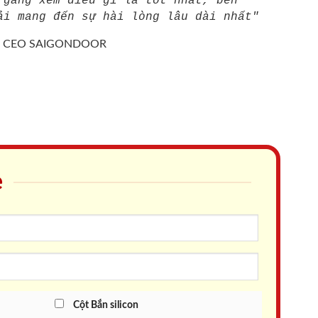
 gắng xem điều gì là tốt nhất, bền
ải mang đến sự hài lòng lâu dài nhất"
/
CEO SAIGONDOOR
e
Cột Bắn silicon