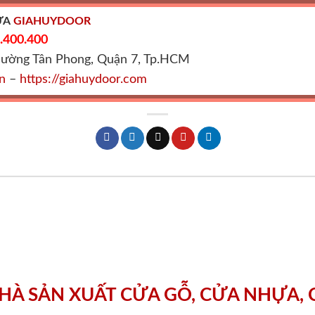
ỬA
GIAHUYDOOR
.400.400
hường Tân Phong, Quận 7, Tp.HCM
vn
–
https://giahuydoor.com
HÀ SẢN XUẤT CỬA GỖ, CỬA NHỰA,