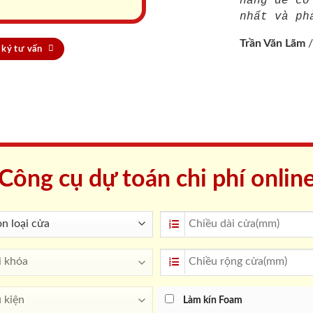
hàng để cố
nhất và ph
Trần Văn Lãm
ký tư vấn
Công cụ dự toán chi phí onlin
Làm kín Foam