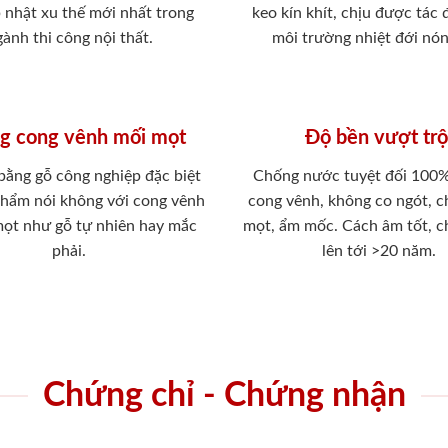
p nhật xu thế mới nhất trong
keo kín khít, chịu được tác
ành thi công nội thất.
môi trường nhiệt đới nó
g cong vênh mối mọt
Độ bền vượt trộ
 bằng gỗ công nghiệp đặc biệt
Chống nước tuyệt đối 100
phẩm nói không với cong vênh
cong vênh, không co ngót, 
mọt như gỗ tự nhiên hay mắc
mọt, ẩm mốc. Cách âm tốt, c
phải.
lên tới >20 năm.
Chứng chỉ - Chứng nhận