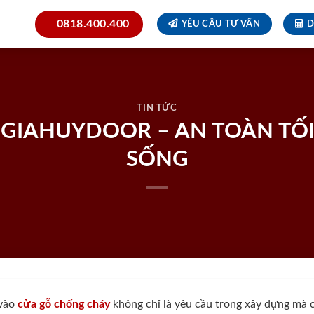
0818.400.400
YÊU CẦU TƯ VẤN
D
TIN TỨC
GIAHUYDOOR – AN TOÀN TỐ
SỐNG
 vào
cửa gỗ chống cháy
không chỉ là yêu cầu trong xây dựng mà cò