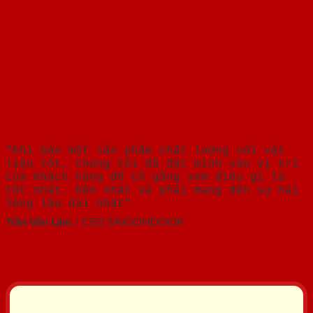
"Khi bán một sản phẩm chất lượng với vật
liệu tốt, chúng tôi đã đặt mình vào vị trí
của Khách hàng để cố gắng xem điều gì là
tốt nhất, bền nhất và phải mang đến sự hài
lòng lâu dài nhất"
Trần Văn Lãm
/
CEO SAIGONDOOR