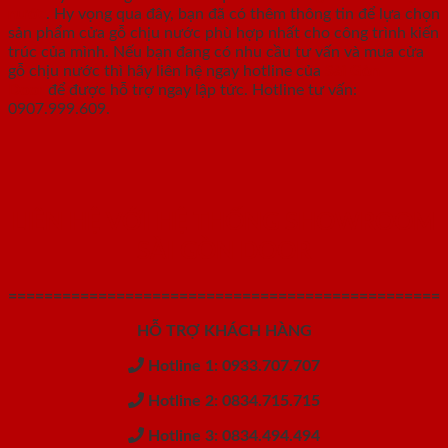
nước
. Hy vọng qua đây, bạn đã có thêm thông tin để lựa chọn
sản phẩm cửa gỗ chịu nước phù hợp nhất cho công trình kiến
trúc của mình. Nếu bạn đang có nhu cầu tư vấn và mua cửa
gỗ chịu nước thì hãy liên hệ ngay hotline của
Sài Gòn
Door
để được hỗ trợ ngay lập tức. Hotline tư vấn:
0907.999.609.
LIÊN HỆ VỚI HỆ THỐNG SHOWROOM
SÀI GÒN DOOR
================================================
HỖ TRỢ KHÁCH HÀNG
Hotline 1: 0933.707.707
Hotline 2: 0834.715.715
Hotline 3: 0834.494.494