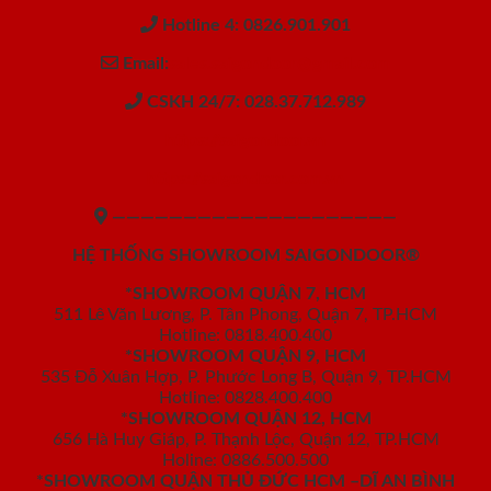
Hotline 4: 0826.901.901
Email:
sales.saigondoor@gmail.com
CSKH 24/7: 028.37.712.989
https://saigondoor.vn
https://saigondoor.com.vn
————————————————————
HỆ THỐNG SHOWROOM SAIGONDOOR®
*SHOWROOM QUẬN 7, HCM
511 Lê Văn Lương, P. Tân Phong, Quận 7, TP.HCM
Hotline: 0818.400.400
*SHOWROOM QUẬN 9, HCM
535 Đỗ Xuân Hợp, P. Phước Long B, Quận 9, TP.HCM
Hotline: 0828.400.400
*SHOWROOM QUẬN 12, HCM
656 Hà Huy Giáp, P. Thạnh Lộc, Quận 12, TP.HCM
Holine: 0886.500.500
*SHOWROOM QUẬN THỦ ĐỨC HCM –DĨ AN BÌNH