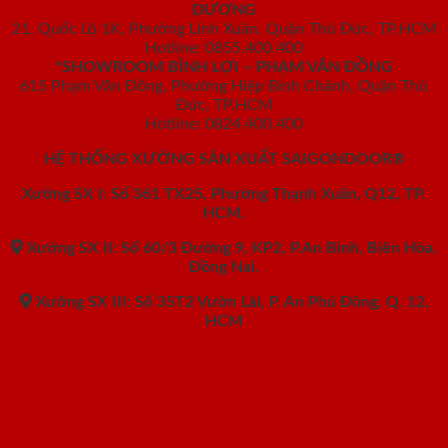
DƯƠNG
21, Quốc Lộ 1K, Phường Linh Xuân, Quận Thủ Đức, TP.HCM
Hotline: 0855.400.400
*SHOWROOM BÌNH LỢI – PHẠM VĂN ĐỒNG
615 Phạm Văn Đồng, Phường Hiệp Bình Chánh, Quận Thủ
Đức, TP.HCM
Hotline: 0824.400.400
HỆ THỐNG XƯỞNG SẢN XUẤT SAIGONDOOR®
Xưởng SX I: Số 361 TX25, Phường Thạnh Xuân, Q12, TP.
HCM.
Xưởng SX II: Số 60/3 Đường 9, KP2, P.An Bình, Biên Hòa,
Đồng Nai.
Xưởng SX III: Số 35T2 Vườn Lài, P. An Phú Đông, Q. 12,
HCM
SAIGONDOOR - NHÀ SẢN XUẤT CỬA