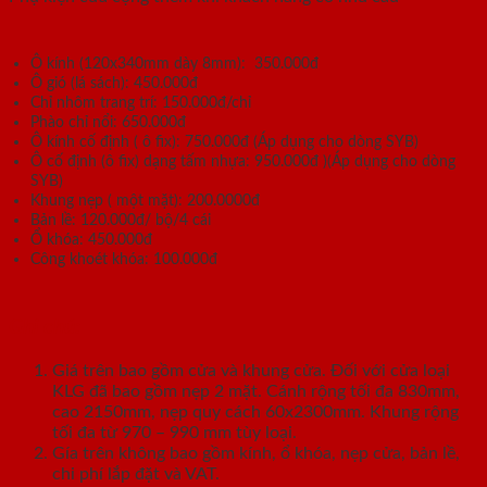
Ô kính (120x340mm dày 8mm): 350.000đ
Ô gió (lá sách): 450.000đ
Chỉ nhôm trang trí: 150.000đ/chỉ
Phào chỉ nổi: 650.000đ
Ô kính cố định ( ô fix): 750.000đ (Áp dụng cho dòng SYB)
Ô cố định (ô fix) dạng tấm nhựa: 950.000đ )(Áp dụng cho dòng
SYB)
Khung nẹp ( một mặt): 200.0000đ
Bản lề: 120.000đ/ bộ/4 cái
Ổ khóa: 450.000đ
Công khoét khóa: 100.000đ
Ghi chú:
Giá trên bao gồm cửa và khung cửa. Đối với cửa loại
KLG đã bao gồm nẹp 2 mặt. Cánh rộng tối đa 830mm,
cao 2150mm, nẹp quy cách 60x2300mm. Khung rộng
tối đa từ 970 – 990 mm tùy loại.
Gía trên không bao gồm kính, ổ khóa, nẹp cửa, bản lề,
chi phí lắp đặt và VAT.