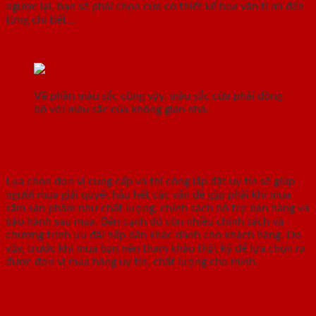
ngược lại, bạn sẽ phải chọn cửa có thiết kế hoa văn tỉ mỉ đến
từng chi tiết…
Về phần màu sắc cũng vậy, màu sắc cửa phải đồng
bộ với màu sắc của không gian nhà.
Lựa chọn đơn vị cung cấp, thi công lắp đặt uy tín
Lựa chọn đơn vị cung cấp và thi công lắp đặt uy tín sẽ giúp
người mua giải quyết hầu hết các vấn đề gặp phải khi mua
sắm sản phẩm như chất lượng, chính sách hỗ trợ bán hàng và
bảo hành sau mua. Bên cạnh đó còn nhiều chính sách và
chương trình ưu đãi hấp dẫn khác dành cho khách hàng. Do
vậy, trước khi mua bạn nên tham khảo thật kỹ để lựa chọn ra
được đơn vị mua hàng uy tín, chất lượng cho mình.
Nên mua cửa gỗ chịu nước ở đâu đảm
bảo, giá tốt tại Hồ Chí Minh