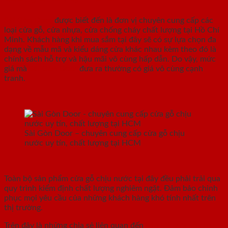
Sài Gòn Door
được biết đến là đơn vị chuyên cung cấp các
loại cửa gỗ, cửa nhựa, cửa chống cháy chất lượng tại Hồ Chí
Minh. Khách hàng khi mua sắm tại đây sẽ có sự lựa chọn đa
dạng về mẫu mã và kiểu dáng cửa khác nhau kèm theo đó là
chính sách hỗ trợ và hậu mãi vô cùng hấp dẫn. Do vậy, mức
giá mà
Sài Gòn Door
đưa ra thường có giá vô cùng cạnh
tranh.
Sài Gòn Door – chuyên cung cấp cửa gỗ chịu
nước uy tín, chất lượng tại HCM
Toàn bộ sản phẩm cửa gỗ chịu nước tại đây đều phải trải qua
quy trình kiểm định chất lượng nghiêm ngặt. Đảm bảo chinh
phục mọi yêu cầu của những khách hàng khó tính nhất trên
thị trường.
Trên đây là những chia sẻ liên quan đến
báo giá cửa gỗ chịu