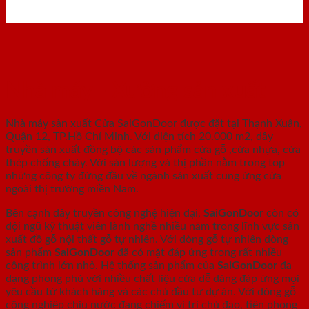
Nhà máy - Xưởng sản xuất
Nhà máy sản xuất Cửa SaiGonDoor được đặt tại Thạnh Xuân,
Quận 12, TP.Hồ Chí Minh. Với diện tích 20.000 m2, dây
truyền sản xuất đồng bộ các sản phẩm cửa gỗ ,cửa nhựa, cửa
thép chống cháy. Với sản lượng và thị phần nằm trong top
những công ty đứng đầu về ngành sản xuất cung ứng cửa
ngoài thị trường miền Nam.
Bên cạnh dây truyền công nghệ hiện đại,
SaiGonDoor
còn có
đội ngũ kỹ thuật viên lành nghề nhiều năm trong lĩnh vực sản
xuất đồ gỗ nội thất gỗ tự nhiên. Với dòng gỗ tự nhiên dòng
sản phẩm
SaiGonDoor
đã có mặt đáp ứng trong rất nhiều
công trình lớn nhỏ. Hệ thống sản phẩm của
SaiGonDoor
đa
dạng phong phú với nhiều chất liệu cửa dễ dàng đáp ứng mọi
yêu cầu từ khách hàng và các chủ đầu tư dự án. Với dòng gỗ
công nghiệp chịu nước đang chiếm vị trí chủ đạo, tiên phong