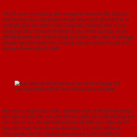
So sánh giá kỹ lưỡng
Yếu tố quan trọng hàng đầu mà người mua cần đặc biệt lưu
tâm khi lựa chọn sản phẩm cửa gỗ chịu nước đó chính là so
sánh giá giữa các đơn vị nhà cung cấp. Bởi mỗi đơn vị nhà
cung cấp khác nhau sẽ thường có các chính sách giá và ưu
đãi riêng dành cho khách hàng của mình. Nên việc so sánh giá
sẽ giúp bạn tìm được đơn vị cung cấp sản phẩm cửa gỗ chất
lượng với mức giá tốt nhất.
Chọn thiết kế, màu sắc hài hoà với thiết kế tổng thể
Lựa chọn thiết kế hài hoà với cấu trúc tổng thể
Khi chọn cửa gỗ chịu nước, bạn nên chọn thiết kế kiểu dáng
hoa văn và màu sắc sao cho hài hòa nhất với thiết kế tổng thể
căn nhà. Ví dụ, căn hộ thiết kế theo lối kiến trúc hiện đại thì
bạn nên chọn hoa văn cửa đơn giản, ít chi tiết rườm rà.
Nhưng nếu căn hộ của bạn theo phong cách cổ điển thì