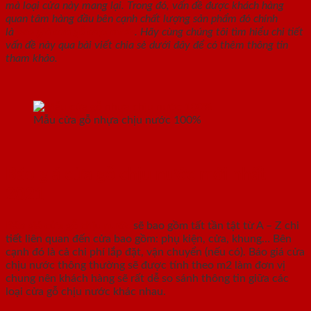
mà loại cửa này mang lại. Trong đó, vấn đề được khách hàng
quan tâm hàng đầu bên cạnh chất lượng sản phẩm đó chính
là
báo giá cửa gỗ chịu nước
. Hãy cùng chúng tôi tìm hiểu chi tiết
vấn đề này qua bài viết chia sẻ dưới đây để có thêm thông tin
tham khảo.
Mẫu cửa gỗ nhựa chịu nước 100%
Báo giá cửa gỗ chịu nước mới nhất
2021
Báo giá cửa gỗ chịu nước
sẽ bao gồm tất tần tật từ A – Z chi
tiết liên quan đến cửa bao gồm: phụ kiện, cửa, khung… Bên
cạnh đó là cả chi phí lắp đặt, vận chuyển (nếu có). Báo giá cửa
chịu nước thông thường sẽ được tính theo m2 làm đơn vị
chung nên khách hàng sẽ rất dễ so sánh thông tin giữa các
loại cửa gỗ chịu nước khác nhau.