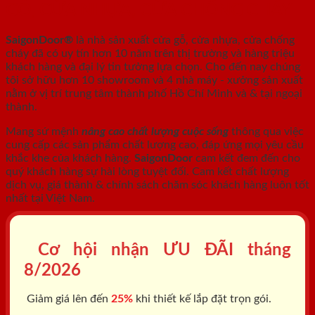
GỖ, CỬA NHỰA, CỬA CHỐNG CHÁY
SaigonDoor®
là nhà sản xuất cửa gỗ, cửa nhựa, cửa chống
cháy
đã có uy tín hơn 10 năm trên thị trường và hàng triệu
khách hàng và đại lý tin tưởng lựa chọn. Cho đến nay chúng
tôi sở hữu hơn 10 showroom và 4 nhà máy - xưởng sản xuất
nằm ở vị trí trung tâm thành phố Hồ Chí Minh và & tại ngoại
thành.
Mang sứ mệnh
nâng cao chất lượng cuộc sống
thông qua việc
cung cấp các sản phẩm chất lượng cao, đáp ứng mọi yêu cầu
khắc khe của khách hàng.
SaigonDoor
cam kết đem đến cho
quý khách hàng sự hài lòng tuyệt đối. Cam kết chất lượng
dịch vụ, giá thành & chính sách chăm sóc khách hàng luôn tốt
nhất tại Việt Nam.
Cơ hội nhận ƯU ĐÃI tháng
8/2026
Giảm giá lên đến
25%
khi thiết kế lắp đặt trọn gói.