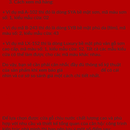
Cách xem mã hàng:
+ Ví dụ mã A-102 thì đó là dòng SYA bề mặt sơn, mã màu sơn
số: 1, kiểu mẫu cửa: 02
+ Ví dụ mã B-243 thì đó là dòng SYB bề mặt phủ da (film), mã
màu số: 2, kiểu mẫu cửa: 43
+ Ví dụ mã LX-152 thì là dòng Luxury bề mặt phủ vân gỗ sơn
cao cấp, mã màu số: 1, kiểu mẫu cửa: 52. Tất cả các mẫu kiểu
cửa có thể làm được cho các mã màu khác nhau.
Do vậy, bạn sẽ cần phải cân nhắc đầy đủ thông số kỹ thuật
của sản phẩm khi xem báo giá
cửa gỗ chịu nước
để có cái
nhìn và cơ sở so sánh giá một cách chi tiết nhất.
Cách thức lựa chọn cửa gỗ chịu nước
chất lượng, phù hợp
Để lựa chọn được cửa gỗ chịu nước chất lượng cao và phù
hợp với nhu cầu và thiết kế tổng quan của căn hộ/ công trình
kiến trúc nhà mình thì bạn nên lưu ý một số điểm sau: